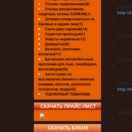
Пленка тонировочная(26)
УЦЕНЁ
Пленка декоративная,
http://
защитная, пленка CARBON(1)
Шторки солнцезащитные на
боковые и задние окна(1)
Скотч двусторонний(14)
Герметик прокладок(1)
УЦЕНЁ
Хомуты червячные(12)
Домкраты(28)
Вентили, золотники,
колпачки(11)
Багажники автомобильные,
УЦЕНЁ
крепления для лыж, сноубордов,
велосипедов(39)
Аксессуары из
высококачественного силикона
УЦЕНЁ
(коврики, оплетки, держатели
http://
телефонов, ведра)(6)
УЦЕНЁННЫЙ ТОВАР(658)
СКАЧАТЬ ПРАЙС-ЛИСТ
УЦЕНЁ
СКАЧАТЬ БЛАНК