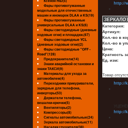
Ксенон HID(5)
http://
Фары противотуманные
модельные для отечественных
машин и иномарок DLAA и KS(19)
ЗЕРКАЛО Б
Фары противотуманные
универсальные DLAA и KS(6)
Категория:
УЦЕНЁ
Фары светодиодные (дневные
Артикул:
http://
ходовые огни) и площадки.(67)
Кол.-во в ко
Фары светодиодные YCL
Кол.-во в уп
(дневные ходовые огни)(2)
Цена:
Фары светодиодные ''OFF -
Road''(128)
Кратность за
УЦЕНЁ
Предохранители(14)
Ед. изм:
Знаки аварийной остановки и
знаки ТАКСИ(9)
Материалы для ухода за
Товар отсутст
УЦЕНЁ
автомобилем(4)
http://
Переходники прикуриватели,
зарядные для телефона,
инверторы(53)
Держатели телефона,
вешалки-крючки(5)
УЦЕНЁ
Вентиляторы(2)
http://
Компрессоры(8)
Сигналы автомобильные(24)
Зеркала автомобильные(11)
Насадки глушителя(38)