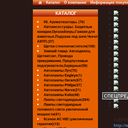
Каталог
О компании
Информация покуп
КАТАЛОГ
00. Ароматизаторы. (76)
Автоаксессуары: Защитные
накидки.Органайзеры.Гамаки для
животных.Подушка под шею.Чехол
АКПП.(37)
Щетки стеклоочистителя(109)
Зимний товар: Автоодеяла,
Щетки/снег, Провода
прикуривания, Предпусковые
подогреватели,Зарядные(58)
Автолампы Луч(70)
Автолампы Eagleye(1)
Автолампы Osram(67)
Автолампы Philips(37)
Автолампы Narva(21)
Автолампы Koito(48)
СПЕЦПРЕ
Лампы светодиодные(264)
Лампы светодиодные
головного света увеличенной
мощности(41)
Ксенон AC HID (увеличенная
УЦЕНЁ
гарантия)(15)
http://