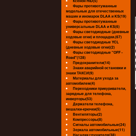
Ксенон HID(5)
Фары противотуманные
модельные для отечественных
машин и иномарок DLAA и KS(19)
Фары противотуманные
универсальные DLAA и KS(6)
Фары светодиодные (дневные
ходовые огни) и площадки.(67)
Фары светодиодные YCL
(дневные ходовые огни)(2)
Фары светодиодные ''OFF -
Road''(128)
Предохранители(14)
Знаки аварийной остановки и
знаки ТАКСИ(9)
Материалы для ухода за
автомобилем(4)
Переходники прикуриватели,
зарядные для телефона,
инверторы(53)
Держатели телефона,
вешалки-крючки(5)
Вентиляторы(2)
Компрессоры(8)
Сигналы автомобильные(24)
Зеркала автомобильные(11)
Насадки глушителя(38)