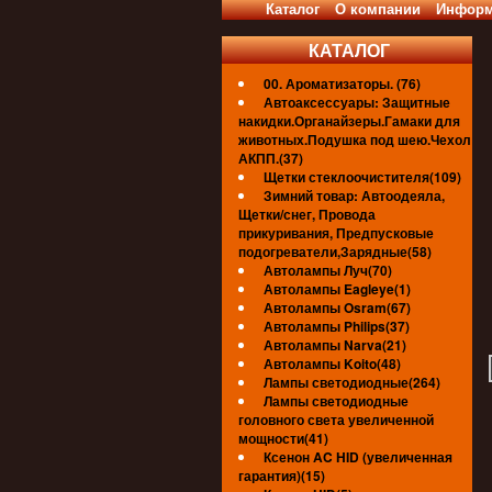
Каталог
О компании
Информ
КАТАЛОГ
00. Ароматизаторы. (76)
Автоаксессуары: Защитные
накидки.Органайзеры.Гамаки для
животных.Подушка под шею.Чехол
АКПП.(37)
Щетки стеклоочистителя(109)
Зимний товар: Автоодеяла,
Щетки/снег, Провода
прикуривания, Предпусковые
подогреватели,Зарядные(58)
Автолампы Луч(70)
Автолампы Eagleye(1)
Автолампы Osram(67)
Автолампы Philips(37)
Автолампы Narva(21)
Автолампы Koito(48)
Лампы светодиодные(264)
Лампы светодиодные
головного света увеличенной
мощности(41)
Ксенон AC HID (увеличенная
гарантия)(15)