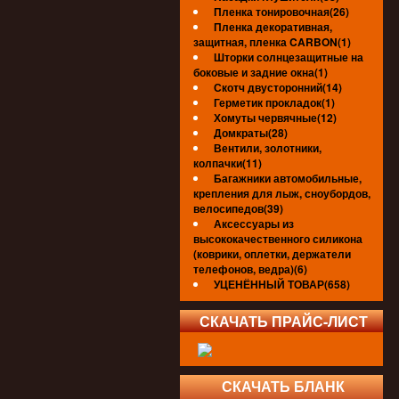
Пленка тонировочная(26)
Пленка декоративная,
защитная, пленка CARBON(1)
Шторки солнцезащитные на
боковые и задние окна(1)
Скотч двусторонний(14)
Герметик прокладок(1)
Хомуты червячные(12)
Домкраты(28)
Вентили, золотники,
колпачки(11)
Багажники автомобильные,
крепления для лыж, сноубордов,
велосипедов(39)
Аксессуары из
высококачественного силикона
(коврики, оплетки, держатели
телефонов, ведра)(6)
УЦЕНЁННЫЙ ТОВАР(658)
СКАЧАТЬ ПРАЙС-ЛИСТ
СКАЧАТЬ БЛАНК