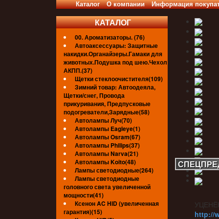
Каталог
О компании
Информация покупа
КАТАЛОГ
00. Ароматизаторы. (76)
Автоаксессуары: Защитные
накидки.Органайзеры.Гамаки для
животных.Подушка под шею.Чехол
АКПП.(37)
Щетки стеклоочистителя(109)
Зимний товар: Автоодеяла,
Щетки/снег, Провода
прикуривания, Предпусковые
подогреватели,Зарядные(58)
Автолампы Луч(70)
Автолампы Eagleye(1)
Автолампы Osram(67)
Автолампы Philips(37)
Автолампы Narva(21)
Автолампы Koito(48)
СПЕЦПРЕ
Лампы светодиодные(264)
Лампы светодиодные
головного света увеличенной
мощности(41)
Ксенон AC HID (увеличенная
УЦЕНЁ
гарантия)(15)
http://