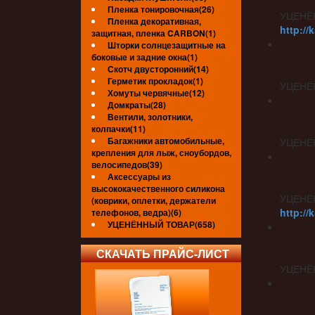
Пленка тонировочная(26)
УЦЕНЁ
Пленка декоративная,
http://
защитная, пленка CARBON(1)
Шторки солнцезащитные на
боковые и задние окна(1)
Скотч двусторонний(14)
Герметик прокладок(1)
УЦЕНЁ
Хомуты червячные(12)
Домкраты(28)
Вентили, золотники,
колпачки(11)
Багажники автомобильные,
УЦЕНЁ
крепления для лыж, сноубордов,
велосипедов(39)
Аксессуары из
высококачественного силикона
УЦЕНЁ
(коврики, оплетки, держатели
http://
телефонов, ведра)(6)
УЦЕНЁННЫЙ ТОВАР(658)
СКАЧАТЬ ПРАЙС-ЛИСТ
УЦЕНЁ