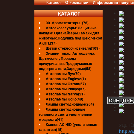
Каталог
О компании
Информация покупа
КАТАЛОГ
00. Ароматизаторы. (76)
Автоаксессуары: Защитные
накидки.Органайзеры.Гамаки для
животных.Подушка под шею.Чехол
АКПП.(37)
Щетки стеклоочистителя(109)
Зимний товар: Автоодеяла,
Щетки/снег, Провода
прикуривания, Предпусковые
подогреватели,Зарядные(58)
Автолампы Луч(70)
Автолампы Eagleye(1)
Автолампы Osram(67)
Автолампы Philips(37)
Автолампы Narva(21)
Автолампы Koito(48)
СПЕЦПРЕ
Лампы светодиодные(264)
Лампы светодиодные
головного света увеличенной
мощности(41)
Ксенон AC HID (увеличенная
УЦЕНЁ
гарантия)(15)
http://