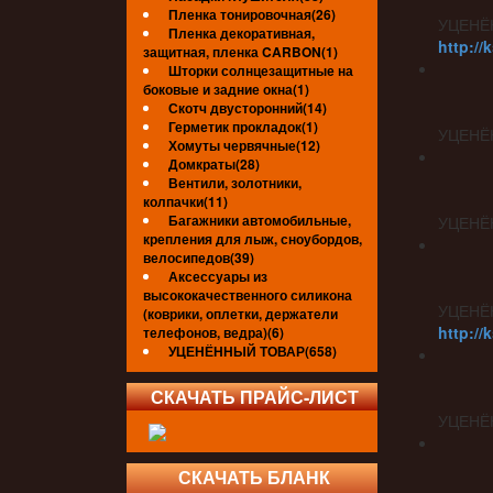
Пленка тонировочная(26)
УЦЕНЁ
Пленка декоративная,
http://
защитная, пленка CARBON(1)
Шторки солнцезащитные на
боковые и задние окна(1)
Скотч двусторонний(14)
Герметик прокладок(1)
УЦЕНЁ
Хомуты червячные(12)
Домкраты(28)
Вентили, золотники,
колпачки(11)
Багажники автомобильные,
УЦЕНЁ
крепления для лыж, сноубордов,
велосипедов(39)
Аксессуары из
высококачественного силикона
УЦЕНЁ
(коврики, оплетки, держатели
http://
телефонов, ведра)(6)
УЦЕНЁННЫЙ ТОВАР(658)
СКАЧАТЬ ПРАЙС-ЛИСТ
УЦЕНЁ
СКАЧАТЬ БЛАНК