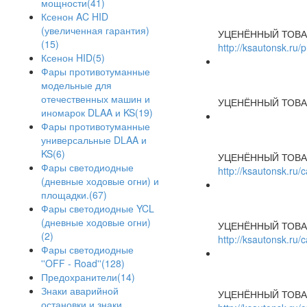
мощности(41)
Ксенон AC HID
(увеличенная гарантия)
УЦЕНЁННЫЙ ТОВА
(15)
http://ksautonsk.ru/
Ксенон HID(5)
Фары противотуманные
модельные для
отечественных машин и
УЦЕНЁННЫЙ ТОВА
иномарок DLAA и KS(19)
Фары противотуманные
универсальные DLAA и
KS(6)
УЦЕНЁННЫЙ ТОВА
Фары светодиодные
http://ksautonsk.ru
(дневные ходовые огни) и
площадки.(67)
Фары светодиодные YCL
(дневные ходовые огни)
УЦЕНЁННЫЙ ТОВА
(2)
http://ksautonsk.ru
Фары светодиодные
''OFF - Road''(128)
Предохранители(14)
Знаки аварийной
УЦЕНЁННЫЙ ТОВА
остановки и знаки