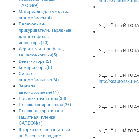
http://ksautonsk.ru
ТАКСИ(9)
Материалы для ухода за
автомобилем(4)
Переходники
УЦЕНЁННЫЙ ТОВА
прикуриватели, зарядные
для телефона,
инверторы(53)
Держатели телефона,
УЦЕНЁННЫЙ ТОВА
вешалки-крючки(5)
Вентиляторы(2)
Компрессоры(8)
Сигналы
УЦЕНЁННЫЙ ТОВА
автомобильные(24)
http://ksautonsk.ru
Зеркала
автомобильные(11)
Насадки глушителя(38)
Пленка тонировочная(26)
УЦЕНЁННЫЙ ТОВА
Пленка декоративная,
защитная, пленка
CARBON(1)
Шторки солнцезащитные
УЦЕНЁННЫЙ ТОВА
на боковые и задние