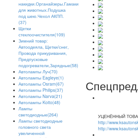
накидки.Органайзеры.Гамаки
для животных.Подушка
под шею.Чехол АКПП.
(37)
Щетки
стеклоочистителя(109)
Зимний товар:
Автоодеяла, Щетки/снег,
Провода прикуривания,
Предпусковые
подогреватели,Зарядные(58)
Автолампы Луч(70)
Автолампы Eagleye(1)
Спецпред
Автолампы Osram(67)
Автолампы Philips(37)
Автолампы Narva(21)
Автолампы Koito(48)
Лампы
светодиодные(264)
УЦЕНЁННЫЙ ТОВА
Лампы светодиодные
http://www.ksautonsk
головного света
http://www.ksautonsk
увеличенной