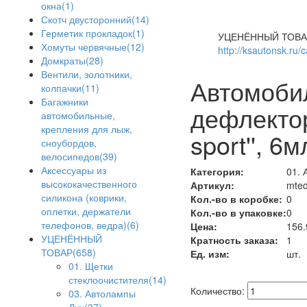
окна(1)
Скотч двусторонний(14)
Герметик прокладок(1)
УЦЕНЁННЫЙ ТОВА
Хомуты червячные(12)
http://ksautonsk.ru/
Домкраты(28)
Вентили, золотники,
Автомоби
колпачки(11)
Багажники
дефлектор
автомобильные,
крепления для лыж,
sport'', 6
сноубордов,
велосипедов(39)
Аксессуары из
Категория:
01. 
высококачественного
Артикул:
mted
силикона (коврики,
Кол.-во в коробке:
0
оплетки, держатели
Кол.-во в упаковке:
0
телефонов, ведра)(6)
Цена:
156.
УЦЕНЁННЫЙ
Кратность заказа:
1
ТОВАР(658)
Ед. изм:
шт.
01. Щетки
стеклоочистителя(14)
Количество:
03. Автолампы