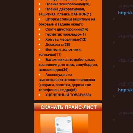
Пленка тонировочная(26)
УЦЕНЁ
Пленка декоративная,
http://
защитная, пленка CARBON(1)
Шторки солнцезащитные на
боковые и задние окна(1)
Скотч двусторонний(14)
Герметик прокладок(1)
УЦЕНЁ
Хомуты червячные(12)
Домкраты(28)
Вентили, золотники,
колпачки(11)
Багажники автомобильные,
УЦЕНЁ
крепления для лыж, сноубордов,
велосипедов(39)
Аксессуары из
высококачественного силикона
УЦЕНЁ
(коврики, оплетки, держатели
http://
телефонов, ведра)(6)
УЦЕНЁННЫЙ ТОВАР(658)
СКАЧАТЬ ПРАЙС-ЛИСТ
УЦЕНЁ