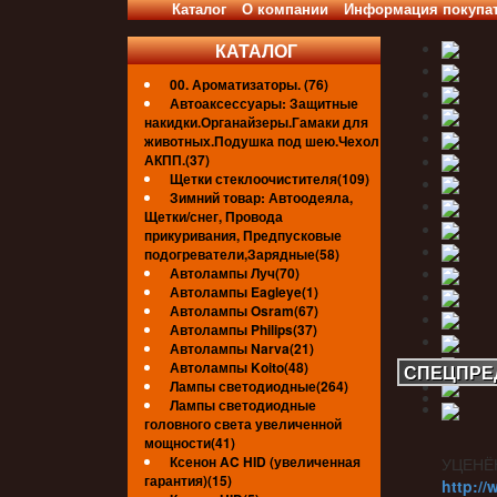
Каталог
О компании
Информация покупа
КАТАЛОГ
00. Ароматизаторы. (76)
Автоаксессуары: Защитные
накидки.Органайзеры.Гамаки для
животных.Подушка под шею.Чехол
АКПП.(37)
Щетки стеклоочистителя(109)
Зимний товар: Автоодеяла,
Щетки/снег, Провода
прикуривания, Предпусковые
подогреватели,Зарядные(58)
Автолампы Луч(70)
Автолампы Eagleye(1)
Автолампы Osram(67)
Автолампы Philips(37)
Автолампы Narva(21)
Автолампы Koito(48)
СПЕЦПРЕ
Лампы светодиодные(264)
Лампы светодиодные
головного света увеличенной
мощности(41)
Ксенон AC HID (увеличенная
УЦЕНЁ
гарантия)(15)
http://