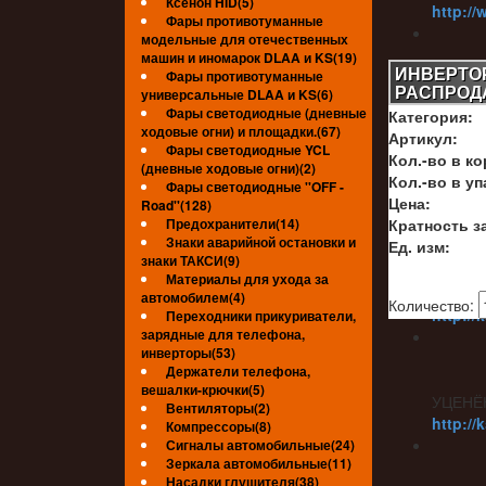
Ксенон HID(5)
http://
Фары противотуманные
модельные для отечественных
машин и иномарок DLAA и KS(19)
ИНВЕРТОР
Фары противотуманные
РАСПРОД
универсальные DLAA и KS(6)
УЦЕНЁ
Фары светодиодные (дневные
Категория:
http://
ходовые огни) и площадки.(67)
Артикул:
Фары светодиодные YCL
Кол.-во в ко
(дневные ходовые огни)(2)
Кол.-во в уп
Фары светодиодные ''OFF -
Цена:
Road''(128)
УЦЕНЁ
Предохранители(14)
Кратность за
Знаки аварийной остановки и
Ед. изм:
знаки ТАКСИ(9)
Материалы для ухода за
УЦЕНЁ
автомобилем(4)
Количество:
http://
Переходники прикуриватели,
зарядные для телефона,
инверторы(53)
Держатели телефона,
вешалки-крючки(5)
УЦЕНЁ
Вентиляторы(2)
http://
Компрессоры(8)
Сигналы автомобильные(24)
Зеркала автомобильные(11)
Насадки глушителя(38)