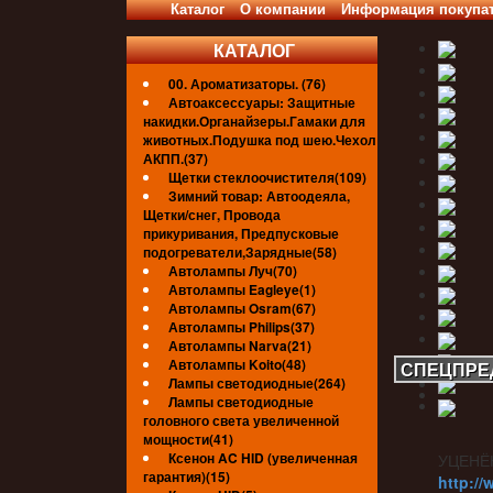
Каталог
О компании
Информация покупа
КАТАЛОГ
00. Ароматизаторы. (76)
Автоаксессуары: Защитные
накидки.Органайзеры.Гамаки для
животных.Подушка под шею.Чехол
АКПП.(37)
Щетки стеклоочистителя(109)
Зимний товар: Автоодеяла,
Щетки/снег, Провода
прикуривания, Предпусковые
подогреватели,Зарядные(58)
Автолампы Луч(70)
Автолампы Eagleye(1)
Автолампы Osram(67)
Автолампы Philips(37)
Автолампы Narva(21)
Автолампы Koito(48)
СПЕЦПРЕ
Лампы светодиодные(264)
Лампы светодиодные
головного света увеличенной
мощности(41)
Ксенон AC HID (увеличенная
УЦЕНЁ
гарантия)(15)
http://