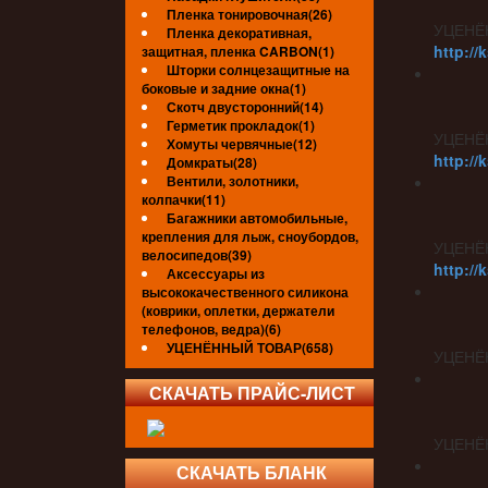
Пленка тонировочная(26)
УЦЕНЁ
Пленка декоративная,
http://
защитная, пленка CARBON(1)
Шторки солнцезащитные на
боковые и задние окна(1)
Скотч двусторонний(14)
Герметик прокладок(1)
УЦЕНЁ
Хомуты червячные(12)
http://
Домкраты(28)
Вентили, золотники,
колпачки(11)
Багажники автомобильные,
крепления для лыж, сноубордов,
УЦЕНЁ
велосипедов(39)
http://
Аксессуары из
высококачественного силикона
(коврики, оплетки, держатели
телефонов, ведра)(6)
УЦЕНЁННЫЙ ТОВАР(658)
УЦЕНЁ
СКАЧАТЬ ПРАЙС-ЛИСТ
УЦЕНЁ
СКАЧАТЬ БЛАНК