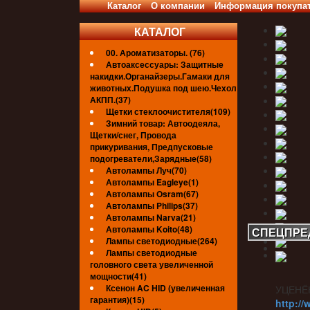
Каталог
О компании
Информация покупа
КАТАЛОГ
00. Ароматизаторы. (76)
Автоаксессуары: Защитные
накидки.Органайзеры.Гамаки для
животных.Подушка под шею.Чехол
АКПП.(37)
Щетки стеклоочистителя(109)
Зимний товар: Автоодеяла,
Щетки/снег, Провода
прикуривания, Предпусковые
подогреватели,Зарядные(58)
Автолампы Луч(70)
Автолампы Eagleye(1)
Автолампы Osram(67)
Автолампы Philips(37)
Автолампы Narva(21)
Автолампы Koito(48)
СПЕЦПРЕ
Лампы светодиодные(264)
Лампы светодиодные
головного света увеличенной
мощности(41)
Ксенон AC HID (увеличенная
УЦЕНЁ
гарантия)(15)
http://