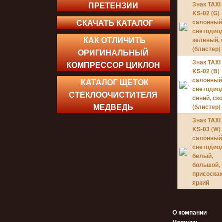
ПРЕТЕНЗИИ
Знак TAXI
KS-02 (G)
УЦЕНЁ
СКАЧАТЬ КАТАЛОГ
салонны
http://
светодио
КАК ОТЛИЧИТЬ
зеленый, 
(блистер)
ОРИГИНАЛЬНЫЙ
Знак TAXI
КОМПРЕССОР ЦИКЛОН
УЦЕНЁ
KS-02 (B)
салонны
КАТАЛОГ ЩЕТОК
светодио
СТЕКЛООЧИСТИТЕЛЯ
синий, ск
МЕДВЕДЬ
(блистер)
УЦЕНЁ
Знак TAXI
KS-03 (W)
салонны
светодио
УЦЕНЁ
белый,
http://
большой,
http://
присосках
яркий
О компании