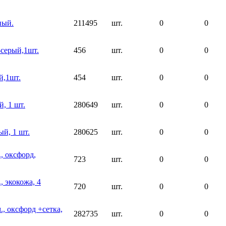
ный.
211495
шт.
0
0
-серый,1шт.
456
шт.
0
0
й,1шт.
454
шт.
0
0
, 1 шт.
280649
шт.
0
0
ый, 1 шт.
280625
шт.
0
0
, оксфорд,
723
шт.
0
0
, экокожа, 4
720
шт.
0
0
, оксфорд +сетка,
282735
шт.
0
0