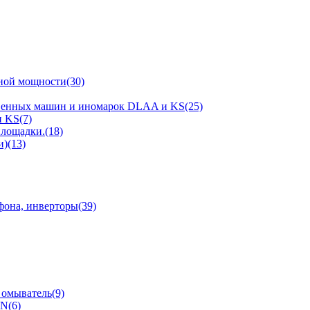
ной мощности(30)
твенных машин и иномарок DLAA и KS(25)
 KS(7)
площадки.(18)
)(13)
фона, инверторы(39)
 омыватель(9)
N(6)