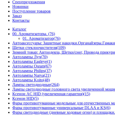
Спецпредложения
Новинки
Поступление товаров
Заказ
Контакты
Каталог
00. Ароматизаторы. (76)
01. Ароматизатор(76)
Автоаксессуары: Защитные накидки.Органайзеры.Гамак
Щетки стеклоочистителя(109)
Зимний товар: Автоодеяла, Щетки/снег, Провода прикур
Автолампы Луч(70)
Автолампы Eagleye(1)
Автолампы Osram(67)
Автолампы Philips(37)
Автолампы Narva(21)
Автолампы Koito(48)
Лампы светодиодные(264)
Лампы светодиодные головного света увеличенной мощн
Ксенон AC HID (увеличенная гарантия)(15)
Ксенон HID(5)
Фары противотуманные модельные для отечественных м
Фары противотуманные универсальные DLAA и KS(6)
Фары светодиодные (дневные ходовые огни) и площадки.