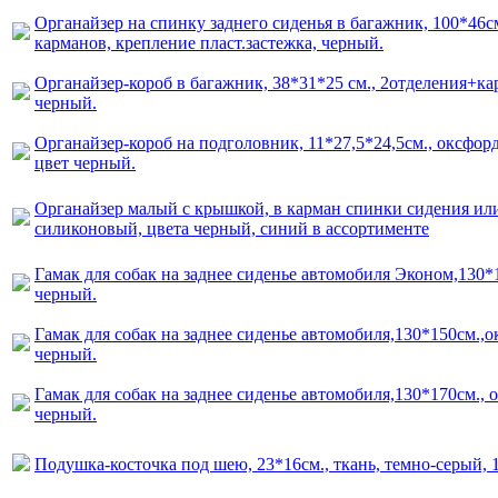
Органайзер на спинку заднего сиденья в багажник, 100*46см
карманов, крепление пласт.застежка, черный.
Органайзер-короб в багажник, 38*31*25 см., 2отделения+ка
черный.
Органайзер-короб на подголовник, 11*27,5*24,5см., оксфор
цвет черный.
Органайзер малый с крышкой, в карман спинки сидения ил
силиконовый, цвета черный, синий в ассортименте
Гамак для собак на заднее сиденье автомобиля Эконом,130*
черный.
Гамак для собак на заднее сиденье автомобиля,130*150см.,о
черный.
Гамак для собак на заднее сиденье автомобиля,130*170см., 
черный.
Подушка-косточка под шею, 23*16см., ткань, темно-серый, 