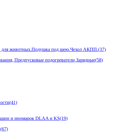
и для животных.Подушка под шею.Чехол АКПП.(37)
ивания, Предпусковые подогреватели,Зарядные(58)
ости(41)
ашин и иномарок DLAA и KS(19)
(67)