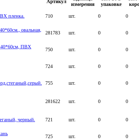
Артикул
измерения
упаковке
кор
ПВХ пленка.
710
шт.
0
0
40*60см., овальная,
281783
шт.
0
0
, 40*60см, ПВХ
750
шт.
0
0
724
шт.
0
0
орд,стеганый,серый.
755
шт.
0
0
281622
шт.
0
0
теганый, черный.
721
шт.
0
0
кань
725
шт.
0
0