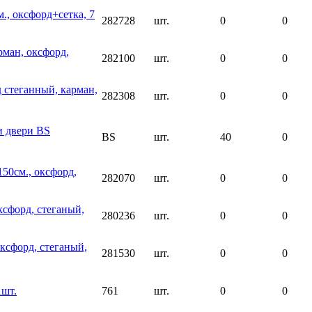
., оксфорд+сетка, 7
282728
шт.
0
0
рман, оксфорд,
282100
шт.
0
0
д стеганный, карман,
282308
шт.
0
0
и двери BS
BS
шт.
40
0
150см., оксфорд,
282070
шт.
0
0
ксфорд, стеганый,
280236
шт.
0
0
оксфорд, стеганый,
281530
шт.
0
0
1шт.
761
шт.
0
0