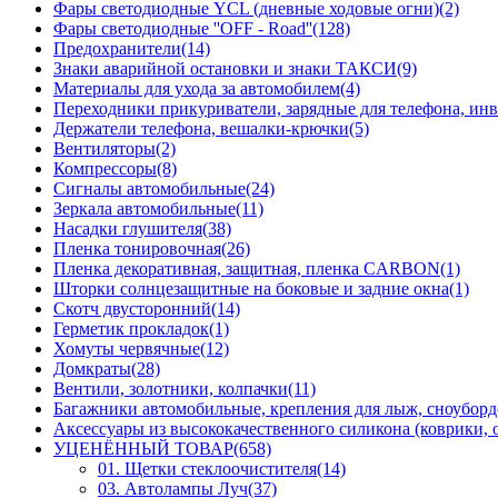
Фары светодиодные YCL (дневные ходовые огни)(2)
Фары светодиодные ''OFF - Road''(128)
Предохранители(14)
Знаки аварийной остановки и знаки ТАКСИ(9)
Материалы для ухода за автомобилем(4)
Переходники прикуриватели, зарядные для телефона, инв
Держатели телефона, вешалки-крючки(5)
Вентиляторы(2)
Компрессоры(8)
Сигналы автомобильные(24)
Зеркала автомобильные(11)
Насадки глушителя(38)
Пленка тонировочная(26)
Пленка декоративная, защитная, пленка CARBON(1)
Шторки солнцезащитные на боковые и задние окна(1)
Скотч двусторонний(14)
Герметик прокладок(1)
Хомуты червячные(12)
Домкраты(28)
Вентили, золотники, колпачки(11)
Багажники автомобильные, крепления для лыж, сноуборд
Аксессуары из высококачественного силикона (коврики, о
УЦЕНЁННЫЙ ТОВАР(658)
01. Щетки стеклоочистителя(14)
03. Автолампы Луч(37)