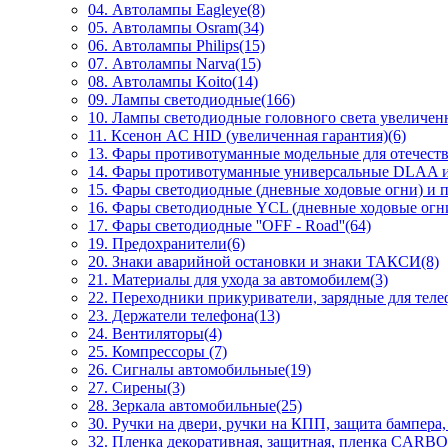
04. Автолампы Eagleye(8)
05. Автолампы Osram(34)
06. Автолампы Philips(15)
07. Автолампы Narva(15)
08. Автолампы Koito(14)
09. Лампы светодиодные(166)
10. Лампы светодиодные головного света увеличен
11. Ксенон AC HID (увеличенная гарантия)(6)
13. Фары противотуманные модельные для отечес
14. Фары противотуманные универсальные DLAA и
15. Фары светодиодные (дневные ходовые огни) и 
16. Фары светодиодные YCL (дневные ходовые огни
17. Фары светодиодные ''OFF - Road''(64)
19. Предохранители(6)
20. Знаки аварийной остановки и знаки ТАКСИ(8)
21. Материалы для ухода за автомобилем(3)
22. Переходники прикуриватели, зарядные для теле
23. Держатели телефона(13)
24. Вентиляторы(4)
25. Компрессоры (7)
26. Сигналы автомобильные(19)
27. Сирены(3)
28. Зеркала автомобильные(25)
30. Ручки на двери, ручки на КПП, защита бампера,
32. Пленка декоративная, защитная, пленка CARBO