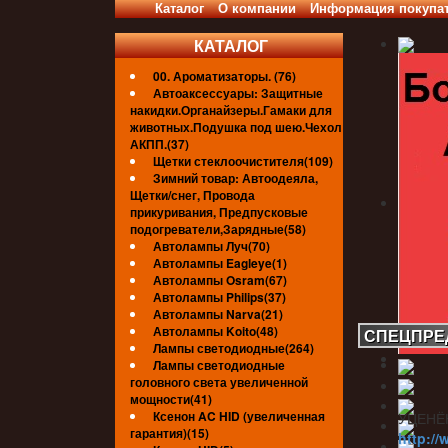
Каталог
О компании
Информация покупа
КАТАЛОГ
00. Ароматизаторы. (76)
Автоаксессуары: Защитные
накидки.Органайзеры.Гамаки для
животных.Подушка под шею.Чехол
АКПП.(37)
Щетки стеклоочистителя(109)
Зимний товар: Автоодеяла,
Щетки/снег, Провода
прикуривания, Предпусковые
подогреватели,Зарядные(58)
Автолампы Луч(70)
Автолампы Eagleye(1)
Автолампы Osram(67)
Автолампы Philips(37)
Автолампы Narva(21)
Автолампы Koito(48)
СПЕЦПРЕ
Лампы светодиодные(264)
Лампы светодиодные
головного света увеличенной
мощности(41)
Ксенон AC HID (увеличенная
УЦЕНЁ
гарантия)(15)
http://