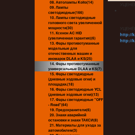
08. Автолампы Koito(14)
УЦЕНЁ
09. Лампы
светодиодные(166)
10. Лампы светодиодные
головного света увеличенной
мощности(30)
УЦЕНЁ
11. Ксенон AC HID
http://
(увеличенная гарантия)(6)
http://
13. Фары противотуманные
модельные для
отечественных машин и
иномарок DLAA и KS(25)
14. Фары противотуманные
универсальные DLAA и KS(7)
15. Фары светодиодные
(дневные ходовые огни) и
площадки.(18)
16. Фары светодиодные YCL
(дневные ходовые огни)(13)
17. Фары светодиодные ''OFF
- Road''(64)
19. Предохранители(6)
20. Знаки аварийной
остановки и знаки ТАКСИ(8)
21. Материалы для ухода за
автомобилем(3)