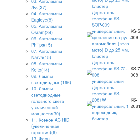
03. Автолампы
блистер
Луч(37)
Держатель
04. Автолампы
телефона KS-
Eagleye(8)
SOP-009
05. Автолампы
универсальный,
KS-
Osram(34)
крепление на руль
009
06. Автолампы
автомобиля (вело,
Philips(15)
мото) D до 25 мм,
07. Автолампы
блистер
Narva(15)
Держатель
08. Автолампы
телефона KS-72-
KS-7
Koito(14)
008
008
09. Лампы
универсальный
светодиодные(166)
Держатель
10. Лампы
телефона KS-
светодиодные
2081W
KS-
головного света
универсальный, 1
208
увеличенной
переходник,
мощности(30)
блистер
11. Ксенон AC HID
(увеличенная
гарантия)(6)
13. Фары