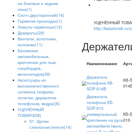
на боковые и задние
окна(1)
Скотч двусторонний(14)
Герметик прокладок(1)
УЦЕНЁННЫЙ ТОВА
Хомуты червячные(12)
http://ksautonsk.ru/
Домкраты(28)
Вентили, золотники,
Держател
колпачки(11)
Багажники
автомобильные,
крепления для лыж,
Наименование
Арт
сноубордов,
велосипедов(39)
Держатель
КВ-
Аксессуары из
телефона КВ-
014
высококачественного
SOP-014B
силикона (коврики,
Держатель
оплетки, держатели
телефона KS-
телефонов, ведра)(6)
SOP-010
УЦЕНЁННЫЙ
универсальный,
KS-
ТОВАР(658)
крепление на руль
010
01. Щетки
автомобиля (вело,
стеклоочистителя(14)
мото) D до 25 мм,