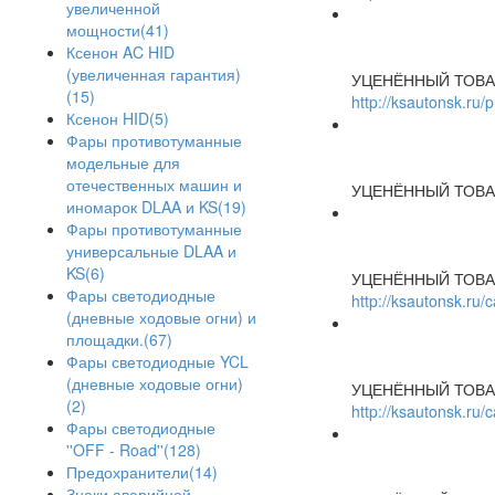
увеличенной
мощности(41)
Ксенон AC HID
(увеличенная гарантия)
УЦЕНЁННЫЙ ТОВА
(15)
http://ksautonsk.ru/
Ксенон HID(5)
Фары противотуманные
модельные для
отечественных машин и
УЦЕНЁННЫЙ ТОВА
иномарок DLAA и KS(19)
Фары противотуманные
универсальные DLAA и
KS(6)
УЦЕНЁННЫЙ ТОВА
Фары светодиодные
http://ksautonsk.ru
(дневные ходовые огни) и
площадки.(67)
Фары светодиодные YCL
(дневные ходовые огни)
УЦЕНЁННЫЙ ТОВА
(2)
http://ksautonsk.ru
Фары светодиодные
''OFF - Road''(128)
Предохранители(14)
Знаки аварийной