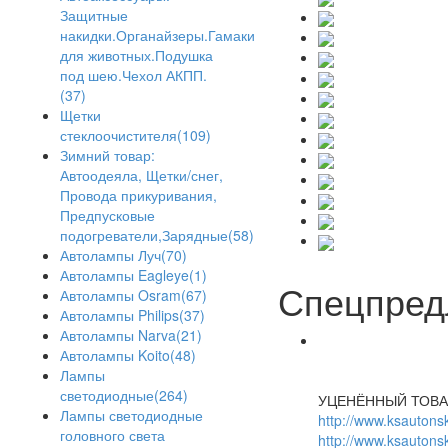
Защитные
накидки.Органайзеры.Гамаки
для животных.Подушка
под шею.Чехол АКПП.
(37)
Щетки
стеклоочистителя(109)
Зимний товар:
Автоодеяла, Щетки/снег,
Провода прикуривания,
Предпусковые
подогреватели,Зарядные(58)
Автолампы Луч(70)
Автолампы Eagleye(1)
Спецпред
Автолампы Osram(67)
Автолампы Philips(37)
Автолампы Narva(21)
Автолампы Koito(48)
Лампы
светодиодные(264)
УЦЕНЁННЫЙ ТОВА
Лампы светодиодные
http://www.ksautonsk
головного света
http://www.ksautonsk