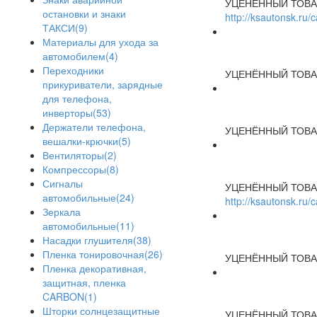
УЦЕНЁННЫЙ ТОВА
остановки и знаки
http://ksautonsk.ru
ТАКСИ(9)
Материалы для ухода за
автомобилем(4)
Переходники
УЦЕНЁННЫЙ ТОВА
прикуриватели, зарядные
для телефона,
инверторы(53)
Держатели телефона,
УЦЕНЁННЫЙ ТОВА
вешалки-крючки(5)
Вентиляторы(2)
Компрессоры(8)
Сигналы
УЦЕНЁННЫЙ ТОВА
автомобильные(24)
http://ksautonsk.ru
Зеркала
автомобильные(11)
Насадки глушителя(38)
Пленка тонировочная(26)
УЦЕНЁННЫЙ ТОВА
Пленка декоративная,
защитная, пленка
CARBON(1)
Шторки солнцезащитные
УЦЕНЁННЫЙ ТОВА