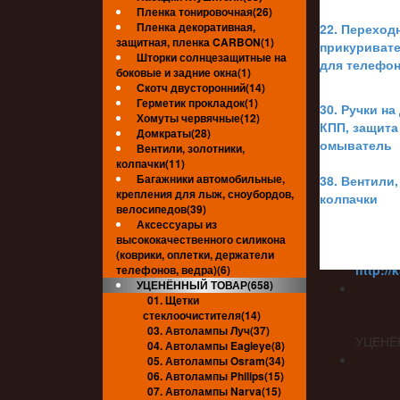
Пленка тонировочная(26)
УЦЕНЁ
Пленка декоративная,
22. Переход
http://
защитная, пленка CARBON(1)
прикуривате
Шторки солнцезащитные на
для телефон
боковые и задние окна(1)
Скотч двусторонний(14)
Герметик прокладок(1)
30. Ручки на
УЦЕНЁ
Хомуты червячные(12)
КПП, защита
Домкраты(28)
омыватель
Вентили, золотники,
колпачки(11)
Багажники автомобильные,
38. Вентили,
УЦЕНЁ
крепления для лыж, сноубордов,
колпачки
велосипедов(39)
Аксессуары из
высококачественного силикона
УЦЕНЁ
(коврики, оплетки, держатели
http://
телефонов, ведра)(6)
УЦЕНЁННЫЙ ТОВАР(658)
01. Щетки
стеклоочистителя(14)
03. Автолампы Луч(37)
УЦЕНЁ
04. Автолампы Eagleye(8)
05. Автолампы Osram(34)
06. Автолампы Philips(15)
07. Автолампы Narva(15)