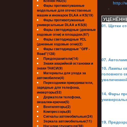
Ксенон HID(5)
http://
Фары противотуманные
модельные для отечественных
машин и иномарок DLAA и KS(19)
УЦЕНЁНН
Фары противотуманные
универсальные DLAA и KS(6)
01. Щетки с
УЦЕНЁ
Фары светодиодные (дневные
http://
ходовые огни) и площадки.(67)
Фары светодиодные YCL
(дневные ходовые огни)(2)
Фары светодиодные ''OFF -
Road''(128)
УЦЕНЁ
Предохранители(14)
07. Автолам
Знаки аварийной остановки и
10. Лампы с
знаки ТАКСИ(9)
Материалы для ухода за
головного с
УЦЕНЁ
автомобилем(4)
увеличенно
http://
Переходники прикуриватели,
зарядные для телефона,
инверторы(53)
14. Фары п
Держатели телефона,
универсаль
вешалки-крючки(5)
УЦЕНЁ
Вентиляторы(2)
http://
Компрессоры(8)
Сигналы автомобильные(24)
Зеркала автомобильные(11)
19. Предохр
Насадки глушителя(38)