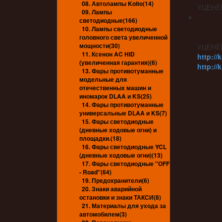
08. Автолампы Koito(14)
УЦЕНЁ
09. Лампы
светодиодные(166)
10. Лампы светодиодные
головного света увеличенной
мощности(30)
УЦЕНЁ
11. Ксенон AC HID
http://
(увеличенная гарантия)(6)
http://
13. Фары противотуманные
модельные для
отечественных машин и
иномарок DLAA и KS(25)
14. Фары противотуманные
универсальные DLAA и KS(7)
15. Фары светодиодные
(дневные ходовые огни) и
площадки.(18)
16. Фары светодиодные YCL
(дневные ходовые огни)(13)
17. Фары светодиодные ''OFF
- Road''(64)
19. Предохранители(6)
20. Знаки аварийной
остановки и знаки ТАКСИ(8)
21. Материалы для ухода за
автомобилем(3)