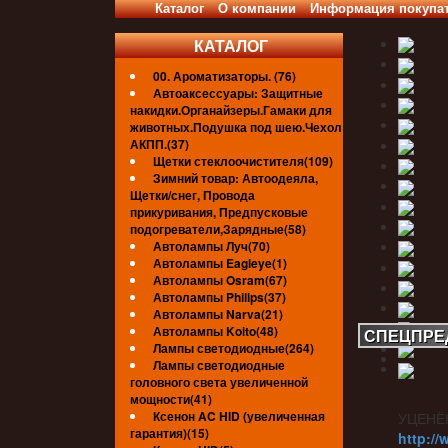
Каталог
О компании
Информация покупа
КАТАЛОГ
00. Ароматизаторы. (76)
Автоаксессуары: Защитные
накидки.Органайзеры.Гамаки для
животных.Подушка под шею.Чехол
АКПП.(37)
Щетки стеклоочистителя(109)
Зимний товар: Автоодеяла,
Щетки/снег, Провода
прикуривания, Предпусковые
подогреватели,Зарядные(58)
Автолампы Луч(70)
Автолампы Eagleye(1)
Автолампы Osram(67)
Автолампы Philips(37)
Автолампы Narva(21)
Автолампы Koito(48)
СПЕЦПРЕ
Лампы светодиодные(264)
Лампы светодиодные
головного света увеличенной
мощности(41)
Ксенон AC HID (увеличенная
УЦЕНЁ
гарантия)(15)
http://