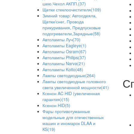
шею.Чехол АКПП.(37)
Щетки стеклоочистителя(109)
Зимний товар: Автоодеяла,
Щетки/снег, Провода
прикуривания, Предпусковые
подогреватели,Зарядные(58)
Автолампы Луч(70)
Автолампы Eagleye(1)
Автолампы Osram(67)
Автолампы Philips(37)
Автолампы Narva(21)
Автолампы Koito(48)
Лампы светодиодные(264)
С
Лампы светодиодные головного
света увеличенной мощности(41)
Ксенон AC HID (увеличенная
гарантия)(15)
Ксенон HID(5)
Фары противотуманные
модельные для отечественных
машин и иномарок DLAA и
KS(19)