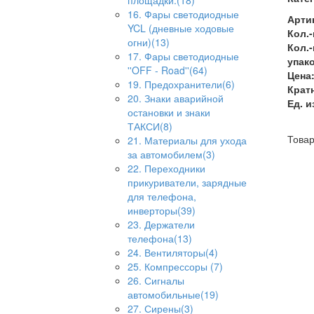
площадки.(18)
16. Фары светодиодные
Арти
YCL (дневные ходовые
Кол.-
огни)(13)
Кол.-
17. Фары светодиодные
упако
''OFF - Road''(64)
Цена
19. Предохранители(6)
Кратн
20. Знаки аварийной
Ед. и
остановки и знаки
ТАКСИ(8)
Товар
21. Материалы для ухода
за автомобилем(3)
22. Переходники
прикуриватели, зарядные
для телефона,
инверторы(39)
23. Держатели
телефона(13)
24. Вентиляторы(4)
25. Компрессоры (7)
26. Сигналы
автомобильные(19)
27. Сирены(3)