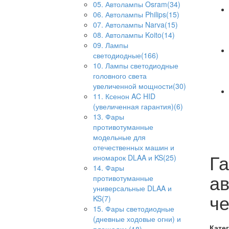
05. Автолампы Osram(34)
06. Автолампы Philips(15)
07. Автолампы Narva(15)
08. Автолампы Koito(14)
09. Лампы
светодиодные(166)
10. Лампы светодиодные
головного света
увеличенной мощности(30)
11. Ксенон AC HID
(увеличенная гарантия)(6)
13. Фары
противотуманные
модельные для
отечественных машин и
Га
иномарок DLAA и KS(25)
14. Фары
ав
противотуманные
универсальные DLAA и
ч
KS(7)
15. Фары светодиодные
(дневные ходовые огни) и
Кате