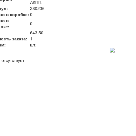
АКПП.
кул:
280236
во в коробке:
0
во в
0
вке:
:
643.50
ость заказа:
1
зм:
шт.
 отсутствует