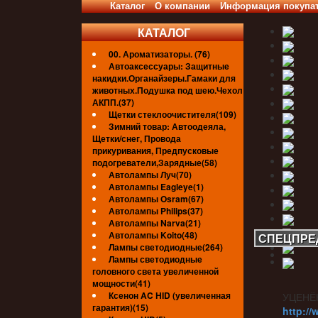
Каталог
О компании
Информация покупа
КАТАЛОГ
00. Ароматизаторы. (76)
Автоаксессуары: Защитные
накидки.Органайзеры.Гамаки для
животных.Подушка под шею.Чехол
АКПП.(37)
Щетки стеклоочистителя(109)
Зимний товар: Автоодеяла,
Щетки/снег, Провода
прикуривания, Предпусковые
подогреватели,Зарядные(58)
Автолампы Луч(70)
Автолампы Eagleye(1)
Автолампы Osram(67)
Автолампы Philips(37)
Автолампы Narva(21)
Автолампы Koito(48)
СПЕЦПРЕ
Лампы светодиодные(264)
Лампы светодиодные
головного света увеличенной
мощности(41)
Ксенон AC HID (увеличенная
УЦЕНЁ
гарантия)(15)
http://