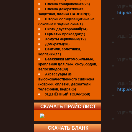
Пленка тонировочная(26)
УЦЕНЁ
Пленка декоративная,
http://
защитная, пленка CARBON(1)
Шторки солнцезащитные на
боковые и задние окна(1)
Скотч двусторонний(14)
Герметик прокладок(1)
УЦЕНЁ
Хомуты червячные(12)
Домкраты(28)
Вентили, золотники,
колпачки(11)
Багажники автомобильные,
УЦЕНЁ
крепления для лыж, сноубордов,
велосипедов(39)
Аксессуары из
высококачественного силикона
УЦЕНЁ
(коврики, оплетки, держатели
http://
телефонов, ведра)(6)
УЦЕНЁННЫЙ ТОВАР(658)
СКАЧАТЬ ПРАЙС-ЛИСТ
УЦЕНЁ
СКАЧАТЬ БЛАНК