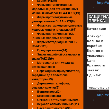
Ксенон HID(5)
http://
Фары противотуманные
модельные для отечественных
машин и иномарок DLAA и KS(19)
ЗАЩИТНАЯ
Фары противотуманные
ПЛЕНКА.
универсальные DLAA и KS(6)
УЦЕНЁ
Фары светодиодные (дневные
http://
Категория:
ходовые огни) и площадки.(67)
Фары светодиодные YCL
Артикул:
(дневные ходовые огни)(2)
Кол.-во в
Фары светодиодные ''OFF -
коробке:
Road''(128)
УЦЕНЁ
Предохранители(14)
Кол.-во в
Знаки аварийной остановки и
упаковке:
знаки ТАКСИ(9)
Цена:
Материалы для ухода за
Кратность
УЦЕНЁ
автомобилем(4)
заказа:
http://
Переходники прикуриватели,
Ед. изм:
зарядные для телефона,
инверторы(53)
Держатели телефона,
Товар отсутст
вешалки-крючки(5)
УЦЕНЁ
Вентиляторы(2)
http://
Компрессоры(8)
Сигналы автомобильные(24)
Зеркала автомобильные(11)
Насадки глушителя(38)