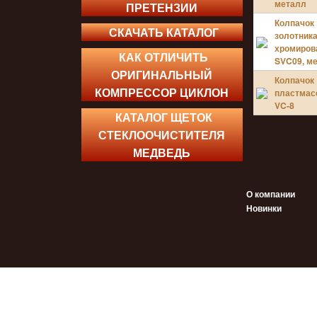
металл
ПРЕТЕНЗИИ
УЦЕНЁ
Колпачок
СКАЧАТЬ КАТАЛОГ
золотник
хромиров
КАК ОТЛИЧИТЬ
SVC09, м
УЦЕНЁ
ОРИГИНАЛЬНЫЙ
Колпачок
http://
КОМПРЕССОР ЦИКЛОН
пластмас
http://
VC-8
КАТАЛОГ ЩЕТОК
СТЕКЛООЧИСТИТЕЛЯ
МЕДВЕДЬ
О компании
Новинки