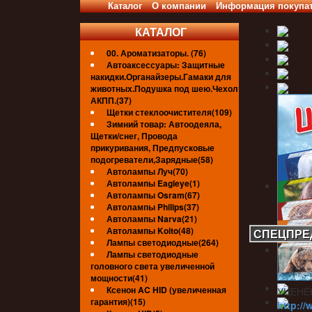
Каталог
О компании
Информация покупа
КАТАЛОГ
00. Ароматизаторы. (76)
Автоаксессуары: Защитные
накидки.Органайзеры.Гамаки для
животных.Подушка под шею.Чехол
АКПП.(37)
Щетки стеклоочистителя(109)
Зимний товар: Автоодеяла,
Щетки/снег, Провода
прикуривания, Предпусковые
подогреватели,Зарядные(58)
Автолампы Луч(70)
Автолампы Eagleye(1)
Автолампы Osram(67)
Автолампы Philips(37)
Автолампы Narva(21)
Автолампы Koito(48)
СПЕЦПРЕ
Лампы светодиодные(264)
Лампы светодиодные
головного света увеличенной
мощности(41)
Ксенон AC HID (увеличенная
УЦЕНЁ
гарантия)(15)
http://