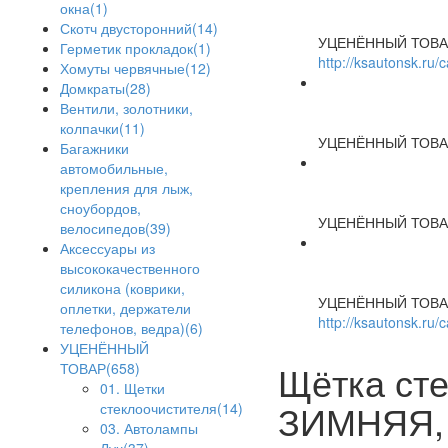
окна(1)
Скотч двусторонний(14)
УЦЕНЁННЫЙ ТОВА
Герметик прокладок(1)
http://ksautonsk.ru
Хомуты червячные(12)
Домкраты(28)
Вентили, золотники,
колпачки(11)
УЦЕНЁННЫЙ ТОВА
Багажники
автомобильные,
крепления для лыж,
сноубордов,
УЦЕНЁННЫЙ ТОВА
велосипедов(39)
Аксессуары из
высококачественного
силикона (коврики,
УЦЕНЁННЫЙ ТОВА
оплетки, держатели
http://ksautonsk.ru/
телефонов, ведра)(6)
УЦЕНЁННЫЙ
Щётка ст
ТОВАР(658)
01. Щетки
ЗИМНЯЯ, 
стеклоочистителя(14)
03. Автолампы