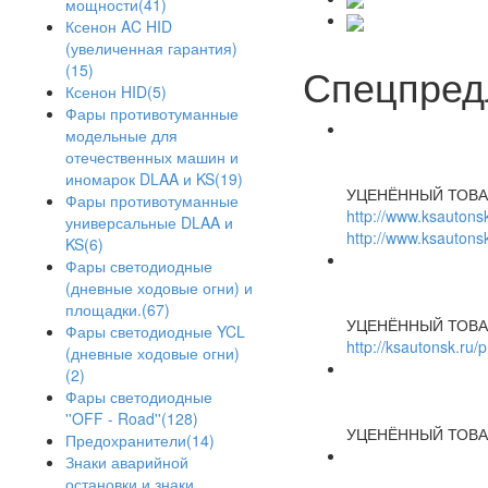
мощности(41)
Ксенон AC HID
(увеличенная гарантия)
Спецпред
(15)
Ксенон HID(5)
Фары противотуманные
модельные для
отечественных машин и
иномарок DLAA и KS(19)
УЦЕНЁННЫЙ ТОВА
Фары противотуманные
http://www.ksautonsk
универсальные DLAA и
http://www.ksautonsk
KS(6)
Фары светодиодные
(дневные ходовые огни) и
площадки.(67)
УЦЕНЁННЫЙ ТОВА
Фары светодиодные YCL
http://ksautonsk.ru/
(дневные ходовые огни)
(2)
Фары светодиодные
''OFF - Road''(128)
УЦЕНЁННЫЙ ТОВА
Предохранители(14)
Знаки аварийной
остановки и знаки