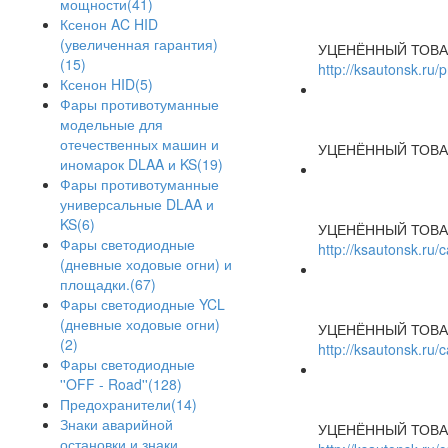
мощности(41)
Ксенон AC HID
(увеличенная гарантия)
УЦЕНЁННЫЙ ТОВА
(15)
http://ksautonsk.ru/
Ксенон HID(5)
Фары противотуманные
модельные для
отечественных машин и
УЦЕНЁННЫЙ ТОВА
иномарок DLAA и KS(19)
Фары противотуманные
универсальные DLAA и
KS(6)
УЦЕНЁННЫЙ ТОВА
Фары светодиодные
http://ksautonsk.ru
(дневные ходовые огни) и
площадки.(67)
Фары светодиодные YCL
(дневные ходовые огни)
УЦЕНЁННЫЙ ТОВА
(2)
http://ksautonsk.ru
Фары светодиодные
''OFF - Road''(128)
Предохранители(14)
Знаки аварийной
УЦЕНЁННЫЙ ТОВА
остановки и знаки