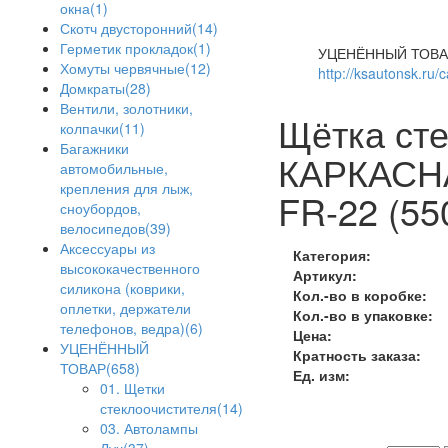
окна(1)
Скотч двусторонний(14)
Герметик прокладок(1)
УЦЕНЁННЫЙ ТОВА
Хомуты червячные(12)
http://ksautonsk.ru/
Домкраты(28)
Вентили, золотники,
Щётка ст
колпачки(11)
Багажники
КАРКАСНА
автомобильные,
крепления для лыж,
FR-22 (55
сноубордов,
велосипедов(39)
Аксессуары из
Категория:
высококачественного
Артикул:
силикона (коврики,
Кол.-во в коробке:
оплетки, держатели
Кол.-во в упаковке:
телефонов, ведра)(6)
Цена:
УЦЕНЁННЫЙ
Кратность заказа:
ТОВАР(658)
Ед. изм:
01. Щетки
стеклоочистителя(14)
03. Автолампы