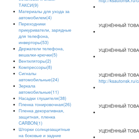
http://ksautonsk.ru
ТАКСИ(9)
Материалы для ухода за
автомобилем(4)
Переходники
УЦЕНЁННЫЙ ТОВА
прикуриватели, зарядные
для телефона,
инверторы(53)
Держатели телефона,
УЦЕНЁННЫЙ ТОВА
вешалки-крючки(5)
Вентиляторы(2)
Компрессоры(8)
Сигналы
УЦЕНЁННЫЙ ТОВА
автомобильные(24)
http://ksautonsk.ru
Зеркала
автомобильные(11)
Насадки глушителя(38)
Пленка тонировочная(26)
УЦЕНЁННЫЙ ТОВА
Пленка декоративная,
защитная, пленка
CARBON(1)
Шторки солнцезащитные
УЦЕНЁННЫЙ ТОВА
на боковые и задние