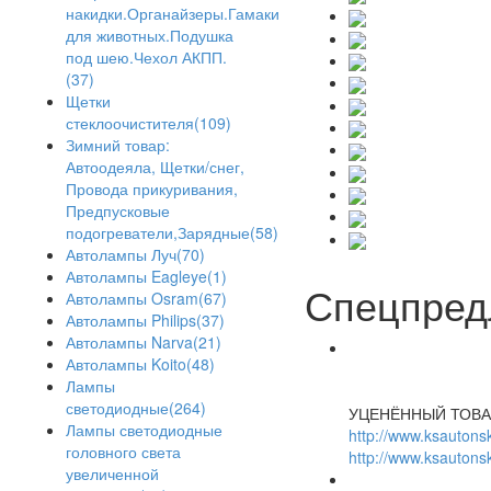
накидки.Органайзеры.Гамаки
для животных.Подушка
под шею.Чехол АКПП.
(37)
Щетки
стеклоочистителя(109)
Зимний товар:
Автоодеяла, Щетки/снег,
Провода прикуривания,
Предпусковые
подогреватели,Зарядные(58)
Автолампы Луч(70)
Автолампы Eagleye(1)
Спецпред
Автолампы Osram(67)
Автолампы Philips(37)
Автолампы Narva(21)
Автолампы Koito(48)
Лампы
светодиодные(264)
УЦЕНЁННЫЙ ТОВА
Лампы светодиодные
http://www.ksautonsk
головного света
http://www.ksautonsk
увеличенной