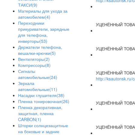
http://ksautonsk.ru
ТАКСИ(9)
Материалы для ухода за
автомобилем(4)
Переходники
УЦЕНЁННЫЙ ТОВА
прикуриватели, зарядные
для телефона,
инверторы(53)
Держатели телефона,
УЦЕНЁННЫЙ ТОВА
вешалки-крючки(5)
Вентиляторы(2)
Компрессоры(8)
Сигналы
УЦЕНЁННЫЙ ТОВА
автомобильные(24)
http://ksautonsk.ru
Зеркала
автомобильные(11)
Насадки глушителя(38)
Пленка тонировочная(26)
УЦЕНЁННЫЙ ТОВА
Пленка декоративная,
защитная, пленка
CARBON(1)
Шторки солнцезащитные
УЦЕНЁННЫЙ ТОВА
на боковые и задние