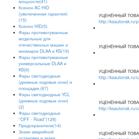
мощности(41)
Ксенон AC HID
(увеличенная гарантия)
УЦЕНЁННЫЙ ТОВА
(15)
http://ksautonsk.ru/
Ксенон HID(5)
Фары противотуманные
модельные для
отечественных машин и
УЦЕНЁННЫЙ ТОВА
иномарок DLAA и KS(19)
Фары противотуманные
универсальные DLAA и
KS(6)
УЦЕНЁННЫЙ ТОВА
Фары светодиодные
http://ksautonsk.ru
(дневные ходовые огни) и
площадки.(67)
Фары светодиодные YCL
(дневные ходовые огни)
УЦЕНЁННЫЙ ТОВА
(2)
http://ksautonsk.ru
Фары светодиодные
''OFF - Road''(128)
Предохранители(14)
Знаки аварийной
УЦЕНЁННЫЙ ТОВА
остановки и знаки