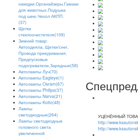
накидки.Органайзеры.Гамаки
для животных.Подушка
под шею.Чехол АКПП.
(37)
Щетки
стеклоочистителя(109)
Зимний товар:
Автоодеяла, Щетки/снег,
Провода прикуривания,
Предпусковые
подогреватели,Зарядные(58)
Автолампы Луч(70)
Автолампы Eagleye(1)
Спецпред
Автолампы Osram(67)
Автолампы Philips(37)
Автолампы Narva(21)
Автолампы Koito(48)
Лампы
светодиодные(264)
УЦЕНЁННЫЙ ТОВА
Лампы светодиодные
http://www.ksautonsk
головного света
http://www.ksautonsk
увеличенной