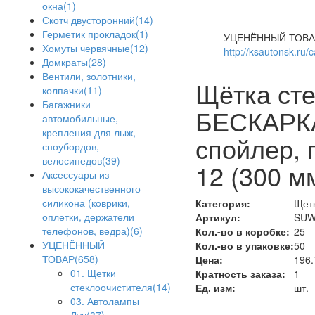
окна(1)
Скотч двусторонний(14)
Герметик прокладок(1)
УЦЕНЁННЫЙ ТОВА
Хомуты червячные(12)
http://ksautonsk.ru/
Домкраты(28)
Вентили, золотники,
Щётка ст
колпачки(11)
Багажники
БЕСКАРК
автомобильные,
крепления для лыж,
спойлер, 
сноубордов,
велосипедов(39)
12 (300 м
Аксессуары из
высококачественного
силикона (коврики,
Категория:
Щетк
оплетки, держатели
Артикул:
SUW
телефонов, ведра)(6)
Кол.-во в коробке:
25
УЦЕНЁННЫЙ
Кол.-во в упаковке:
50
ТОВАР(658)
Цена:
196.
01. Щетки
Кратность заказа:
1
стеклоочистителя(14)
Ед. изм:
шт.
03. Автолампы