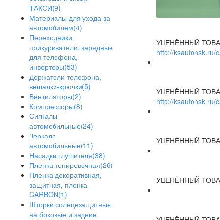
ТАКСИ(9)
Материалы для ухода за
автомобилем(4)
Переходники
УЦЕНЁННЫЙ ТОВА
прикуриватели, зарядные
http://ksautonsk.ru
для телефона,
инверторы(53)
Держатели телефона,
вешалки-крючки(5)
УЦЕНЁННЫЙ ТОВА
Вентиляторы(2)
http://ksautonsk.ru
Компрессоры(8)
Сигналы
автомобильные(24)
Зеркала
УЦЕНЁННЫЙ ТОВА
автомобильные(11)
Насадки глушителя(38)
Пленка тонировочная(26)
Пленка декоративная,
УЦЕНЁННЫЙ ТОВА
защитная, пленка
CARBON(1)
Шторки солнцезащитные
на боковые и задние
УЦЕНЁННЫЙ ТОВА