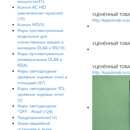
мощности(41)
Ксенон AC HID
(увеличенная гарантия)
УЦЕНЁННЫЙ ТОВА
(15)
http://ksautonsk.ru/
Ксенон HID(5)
Фары противотуманные
модельные для
отечественных машин и
УЦЕНЁННЫЙ ТОВА
иномарок DLAA и KS(19)
Фары противотуманные
универсальные DLAA и
KS(6)
УЦЕНЁННЫЙ ТОВА
Фары светодиодные
http://ksautonsk.ru
(дневные ходовые огни) и
площадки.(67)
Фары светодиодные YCL
(дневные ходовые огни)
(2)
Фары светодиодные
''OFF - Road''(128)
Предохранители(14)
Знаки аварийной
остановки и знаки