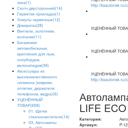
окна(1)
http://ksautonsk.ru
Скотч двусторонний(14)
Герметик прокладок(1)
Хомуты червячные(12)
Домкраты(28)
УЦЕНЁННЫЙ ТОВА
Вентили, золотники,
колпачки(11)
Багажники
автомобильные,
УЦЕНЁННЫЙ ТОВА
крепления для лыж,
сноубордов,
велосипедов(39)
Аксессуары из
УЦЕНЁННЫЙ ТОВА
высококачественного
http://ksautonsk.ru/
силикона (коврики,
оплетки, держатели
Автоламп
телефонов, ведра)(6)
УЦЕНЁННЫЙ
LIFE ECO 
ТОВАР(658)
01. Щетки
стеклоочистителя(14)
Категория:
Авто
03. Автолампы
Артикул:
P-1