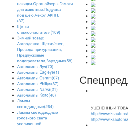
накидки.Органайзеры.Гамаки
для животных.Подушка
под шею.Чехол АКПП.
(37)
Щетки
стеклоочистителя(109)
Зимний товар:
Автоодеяла, Щетки/снег,
Провода прикуривания,
Предпусковые
подогреватели,Зарядные(58)
Автолампы Луч(70)
Автолампы Eagleye(1)
Спецпред
Автолампы Osram(67)
Автолампы Philips(37)
Автолампы Narva(21)
Автолампы Koito(48)
Лампы
светодиодные(264)
УЦЕНЁННЫЙ ТОВА
Лампы светодиодные
http://www.ksautonsk
головного света
http://www.ksautonsk
увеличенной