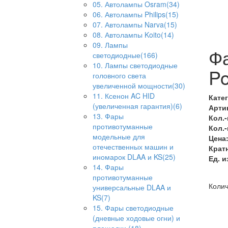
05. Автолампы Osram(34)
06. Автолампы Philips(15)
07. Автолампы Narva(15)
08. Автолампы Koito(14)
09. Лампы
Фа
светодиодные(166)
10. Лампы светодиодные
Po
головного света
увеличенной мощности(30)
11. Ксенон AC HID
Кате
(увеличенная гарантия)(6)
Арти
13. Фары
Кол.-
противотуманные
Кол.-
модельные для
Цена
отечественных машин и
Кратн
иномарок DLAA и KS(25)
Ед. и
14. Фары
противотуманные
Колич
универсальные DLAA и
KS(7)
15. Фары светодиодные
(дневные ходовые огни) и