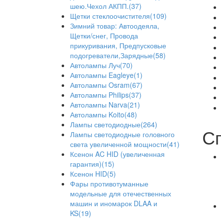
шею.Чехол АКПП.(37)
Щетки стеклоочистителя(109)
Зимний товар: Автоодеяла,
Щетки/снег, Провода
прикуривания, Предпусковые
подогреватели,Зарядные(58)
Автолампы Луч(70)
Автолампы Eagleye(1)
Автолампы Osram(67)
Автолампы Philips(37)
Автолампы Narva(21)
Автолампы Koito(48)
Лампы светодиодные(264)
С
Лампы светодиодные головного
света увеличенной мощности(41)
Ксенон AC HID (увеличенная
гарантия)(15)
Ксенон HID(5)
Фары противотуманные
модельные для отечественных
машин и иномарок DLAA и
KS(19)