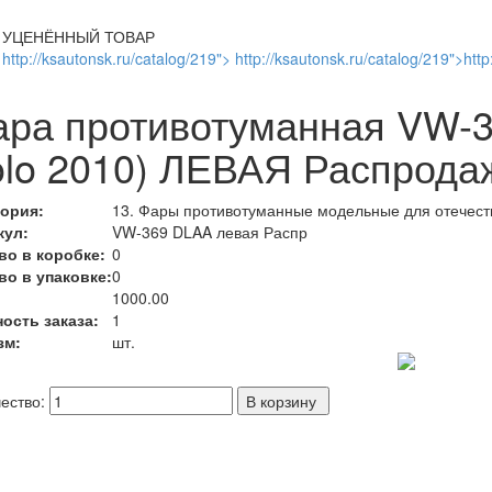
УЦЕНЁННЫЙ ТОВАР
http://ksautonsk.ru/catalog/219"> http://ksautonsk.ru/catalog/219">http
ра противотуманная VW-3
lo 2010) ЛЕВАЯ Распрода
гория:
13. Фары противотуманные модельные для отечест
кул:
VW-369 DLAA левая Распр
во в коробке:
0
во в упаковке:
0
:
1000.00
ость заказа:
1
зм:
шт.
ество: