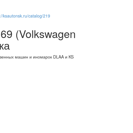
://ksautonsk.ru/catalog/219
69 (Volkswagen
жа
венных машин и иномарок DLAA и KS