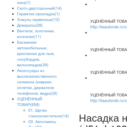
окна(1)
Скотч двусторонний(14)
Герметик прокладок(1)
Хомуты червячные(12)
УЦЕНЁННЫЙ ТОВА
Домкраты(28)
http://ksautonsk.ru
Вентили, золотники,
колпачки(11)
Багажники
автомобильные,
УЦЕНЁННЫЙ ТОВА
крепления для лыж,
сноубордов,
велосипедов(39)
Аксессуары из
УЦЕНЁННЫЙ ТОВА
высококачественного
силикона (коврики,
оплетки, держатели
телефонов, ведра)(6)
УЦЕНЁННЫЙ ТОВА
УЦЕНЁННЫЙ
http://ksautonsk.ru/
ТОВАР(658)
01. Щетки
Насадка н
стеклоочистителя(14)
03. Автолампы