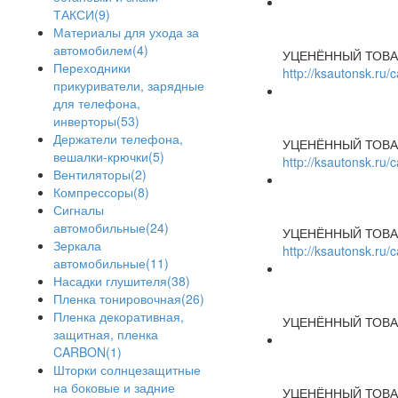
ТАКСИ(9)
Материалы для ухода за
автомобилем(4)
УЦЕНЁННЫЙ ТОВА
Переходники
http://ksautonsk.ru
прикуриватели, зарядные
для телефона,
инверторы(53)
Держатели телефона,
УЦЕНЁННЫЙ ТОВА
вешалки-крючки(5)
http://ksautonsk.ru
Вентиляторы(2)
Компрессоры(8)
Сигналы
автомобильные(24)
УЦЕНЁННЫЙ ТОВА
Зеркала
http://ksautonsk.ru
автомобильные(11)
Насадки глушителя(38)
Пленка тонировочная(26)
Пленка декоративная,
УЦЕНЁННЫЙ ТОВА
защитная, пленка
CARBON(1)
Шторки солнцезащитные
на боковые и задние
УЦЕНЁННЫЙ ТОВА