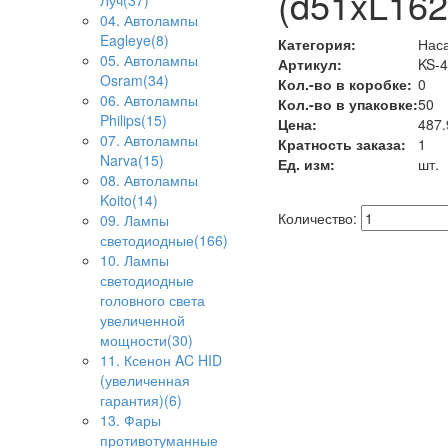
(d51xL16
Луч(37)
04. Автолампы
Eagleye(8)
Категория:
Наса
05. Автолампы
Артикул:
KS-
Osram(34)
Кол.-во в коробке:
0
06. Автолампы
Кол.-во в упаковке:
50
Philips(15)
Цена:
487.
07. Автолампы
Кратность заказа:
1
Narva(15)
Ед. изм:
шт.
08. Автолампы
Koito(14)
Количество:
09. Лампы
светодиодные(166)
10. Лампы
светодиодные
головного света
увеличенной
мощности(30)
11. Ксенон AC HID
(увеличенная
гарантия)(6)
13. Фары
противотуманные