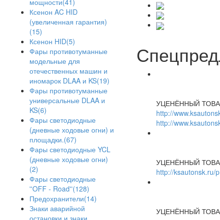
мощности(41)
Ксенон AC HID
(увеличенная гарантия)
(15)
Ксенон HID(5)
Спецпред
Фары противотуманные
модельные для
отечественных машин и
иномарок DLAA и KS(19)
Фары противотуманные
универсальные DLAA и
УЦЕНЁННЫЙ ТОВА
KS(6)
http://www.ksautonsk
Фары светодиодные
http://www.ksautonsk
(дневные ходовые огни) и
площадки.(67)
Фары светодиодные YCL
(дневные ходовые огни)
УЦЕНЁННЫЙ ТОВА
(2)
http://ksautonsk.ru/
Фары светодиодные
''OFF - Road''(128)
Предохранители(14)
Знаки аварийной
УЦЕНЁННЫЙ ТОВА
остановки и знаки