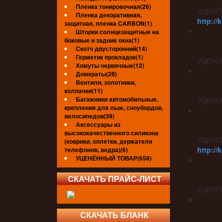
Пленка тонировочная(26)
УЦЕНЁ
Пленка декоративная,
http://
защитная, пленка CARBON(1)
Шторки солнцезащитные на
боковые и задние окна(1)
Скотч двусторонний(14)
Герметик прокладок(1)
УЦЕНЁ
Хомуты червячные(12)
Домкраты(28)
Вентили, золотники,
колпачки(11)
Багажники автомобильные,
УЦЕНЁ
крепления для лыж, сноубордов,
велосипедов(39)
Аксессуары из
высококачественного силикона
УЦЕНЁ
(коврики, оплетки, держатели
http://
телефонов, ведра)(6)
УЦЕНЁННЫЙ ТОВАР(658)
СКАЧАТЬ ПРАЙС-ЛИСТ
УЦЕНЁ
СКАЧАТЬ БЛАНК