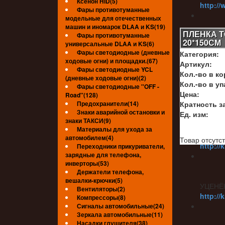
Ксенон HID(5)
http://
Фары противотуманные
модельные для отечественных
машин и иномарок DLAA и KS(19)
ПЛЕНКА Т
Фары противотуманные
20*150СМ
универсальные DLAA и KS(6)
УЦЕНЁ
Фары светодиодные (дневные
Категория:
http://
ходовые огни) и площадки.(67)
Артикул:
Фары светодиодные YCL
Кол.-во в ко
(дневные ходовые огни)(2)
Кол.-во в уп
Фары светодиодные ''OFF -
Цена:
Road''(128)
УЦЕНЁ
Предохранители(14)
Кратность за
Знаки аварийной остановки и
Ед. изм:
знаки ТАКСИ(9)
Материалы для ухода за
УЦЕНЁ
автомобилем(4)
Товар отсутст
http://
Переходники прикуриватели,
зарядные для телефона,
инверторы(53)
Держатели телефона,
вешалки-крючки(5)
УЦЕНЁ
Вентиляторы(2)
http://
Компрессоры(8)
Сигналы автомобильные(24)
Зеркала автомобильные(11)
Насадки глушителя(38)