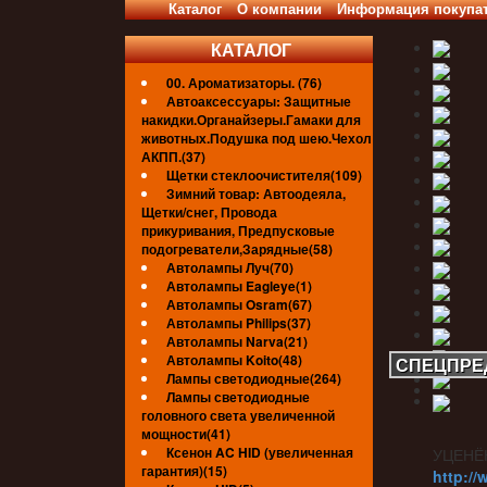
Каталог
О компании
Информация покупа
КАТАЛОГ
00. Ароматизаторы. (76)
Автоаксессуары: Защитные
накидки.Органайзеры.Гамаки для
животных.Подушка под шею.Чехол
АКПП.(37)
Щетки стеклоочистителя(109)
Зимний товар: Автоодеяла,
Щетки/снег, Провода
прикуривания, Предпусковые
подогреватели,Зарядные(58)
Автолампы Луч(70)
Автолампы Eagleye(1)
Автолампы Osram(67)
Автолампы Philips(37)
Автолампы Narva(21)
Автолампы Koito(48)
СПЕЦПРЕ
Лампы светодиодные(264)
Лампы светодиодные
головного света увеличенной
мощности(41)
Ксенон AC HID (увеличенная
УЦЕНЁ
гарантия)(15)
http://