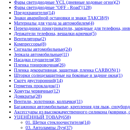
Фары светодиодные YCL (дневные ходовые огни)(2)
Фары светодиодные ''OFF - Road''(128)
Предохранители(14)
Знаки аварийной остановки и знаки ТАКСИ(9)
Материалы для ухода за автомобилем(4)
Переходники прикуриватели, зарядные для телефона, инв
Держатели телефона, вешалки-крючки(5)
Вентиляторы(2)
Компрессоры(8)
Сигналы автомобильные(24)
Зеркала автомобильные(11)
Насадки глушителя(38)
Пленка тонировочная(26)
Пленка декоративная, защитная, пленка CARBON(1)
Шторки солнцезащитные на боковые и задние окна(1)
Скотч двусторонний(14)
Герметик прокладок(1)
Хомуты червячные(12)
Домкраты(28)
Вентили, золотники, колпачки(11)
Багажники автомобильные, крепления для лыж, сноуборд
Аксессуары из высококачественного силикона (коврики, о
УЦЕНЁННЫЙ ТОВАР(658)
01. Щетки стеклоочистителя(14)
03. Автолампы Луч(37)