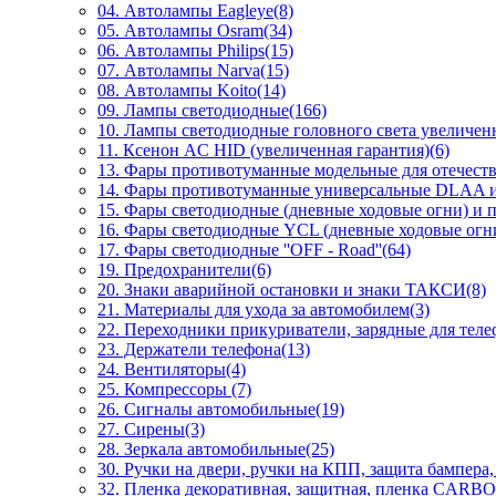
04. Автолампы Eagleye(8)
05. Автолампы Osram(34)
06. Автолампы Philips(15)
07. Автолампы Narva(15)
08. Автолампы Koito(14)
09. Лампы светодиодные(166)
10. Лампы светодиодные головного света увеличен
11. Ксенон AC HID (увеличенная гарантия)(6)
13. Фары противотуманные модельные для отечес
14. Фары противотуманные универсальные DLAA и
15. Фары светодиодные (дневные ходовые огни) и 
16. Фары светодиодные YCL (дневные ходовые огни
17. Фары светодиодные ''OFF - Road''(64)
19. Предохранители(6)
20. Знаки аварийной остановки и знаки ТАКСИ(8)
21. Материалы для ухода за автомобилем(3)
22. Переходники прикуриватели, зарядные для теле
23. Держатели телефона(13)
24. Вентиляторы(4)
25. Компрессоры (7)
26. Сигналы автомобильные(19)
27. Сирены(3)
28. Зеркала автомобильные(25)
30. Ручки на двери, ручки на КПП, защита бампера,
32. Пленка декоративная, защитная, пленка CARBO