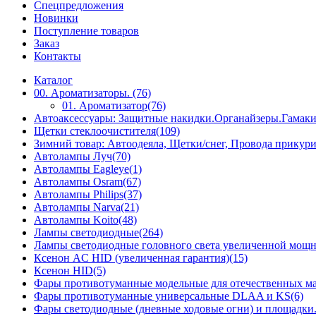
Спецпредложения
Новинки
Поступление товаров
Заказ
Контакты
Каталог
00. Ароматизаторы. (76)
01. Ароматизатор(76)
Автоаксессуары: Защитные накидки.Органайзеры.Гамак
Щетки стеклоочистителя(109)
Зимний товар: Автоодеяла, Щетки/снег, Провода прикур
Автолампы Луч(70)
Автолампы Eagleye(1)
Автолампы Osram(67)
Автолампы Philips(37)
Автолампы Narva(21)
Автолампы Koito(48)
Лампы светодиодные(264)
Лампы светодиодные головного света увеличенной мощн
Ксенон AC HID (увеличенная гарантия)(15)
Ксенон HID(5)
Фары противотуманные модельные для отечественных м
Фары противотуманные универсальные DLAA и KS(6)
Фары светодиодные (дневные ходовые огни) и площадки.