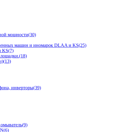
ной мощности(30)
твенных машин и иномарок DLAA и KS(25)
 KS(7)
площадки.(18)
)(13)
фона, инверторы(39)
 омыватель(9)
N(6)