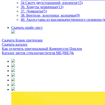
34 Скотч двухсторонний, изолента(15)
36. Хомуты червячные(13)
37. Домкраты(5)
38. Вентили, золотники, колпачки(9)
40. Аксессуары из высококачественного силикона (к
Скачать прайс-лист
Скачать Бланк претензии
Скачать каталог
Как отличить оригинальный Компрессор Циклон
Каталог щеток стеклоочистителя МЕДВЕДЬ