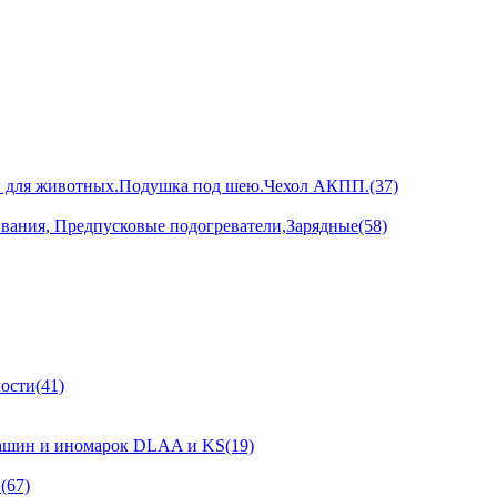
и для животных.Подушка под шею.Чехол АКПП.(37)
ивания, Предпусковые подогреватели,Зарядные(58)
ости(41)
ашин и иномарок DLAA и KS(19)
(67)