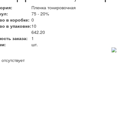
гория:
Пленка тонировочная
кул:
75 - 20%
во в коробке:
0
во в упаковке:
10
:
642.20
ость заказа:
1
зм:
шт.
 отсутствует