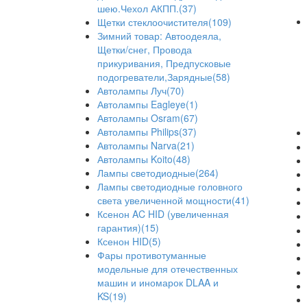
шею.Чехол АКПП.(37)
Щетки стеклоочистителя(109)
Зимний товар: Автоодеяла,
Щетки/снег, Провода
прикуривания, Предпусковые
подогреватели,Зарядные(58)
Автолампы Луч(70)
Автолампы Eagleye(1)
Автолампы Osram(67)
Автолампы Philips(37)
Автолампы Narva(21)
Автолампы Koito(48)
Лампы светодиодные(264)
Лампы светодиодные головного
света увеличенной мощности(41)
Ксенон AC HID (увеличенная
гарантия)(15)
Ксенон HID(5)
Фары противотуманные
модельные для отечественных
машин и иномарок DLAA и
KS(19)