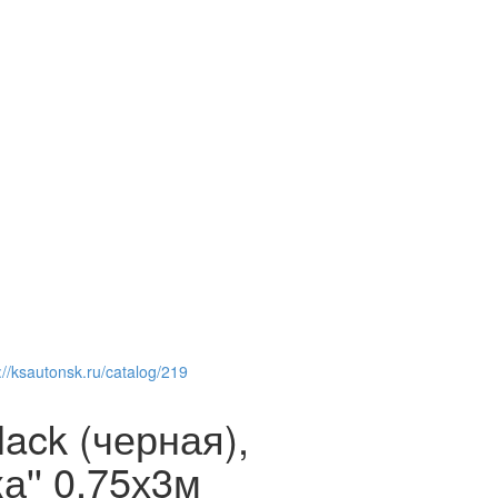
://ksautonsk.ru/catalog/219
ack (черная),
а'' 0,75х3м