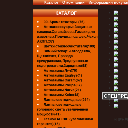
Каталог
О компании
Информация покупа
КАТАЛОГ
00. Ароматизаторы. (76)
Автоаксессуары: Защитные
накидки.Органайзеры.Гамаки для
животных.Подушка под шею.Чехол
АКПП.(37)
Щетки стеклоочистителя(109)
Зимний товар: Автоодеяла,
Щетки/снег, Провода
прикуривания, Предпусковые
подогреватели,Зарядные(58)
Автолампы Луч(70)
Автолампы Eagleye(1)
Автолампы Osram(67)
Автолампы Philips(37)
Автолампы Narva(21)
Автолампы Koito(48)
СПЕЦПРЕ
Лампы светодиодные(264)
Лампы светодиодные
головного света увеличенной
мощности(41)
Ксенон AC HID (увеличенная
УЦЕНЁ
гарантия)(15)