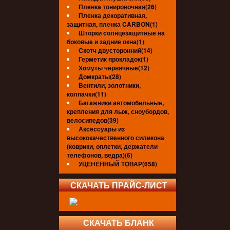
Пленка тонировочная(26)
Пленка декоративная,
защитная, пленка CARBON(1)
Шторки солнцезащитные на
боковые и задние окна(1)
Скотч двусторонний(14)
Герметик прокладок(1)
Хомуты червячные(12)
Домкраты(28)
Вентили, золотники,
колпачки(11)
Багажники автомобильные,
крепления для лыж, сноубордов,
велосипедов(39)
Аксессуары из
высококачественного силикона
(коврики, оплетки, держатели
телефонов, ведра)(6)
УЦЕНЁННЫЙ ТОВАР(658)
СКАЧАТЬ ПРАЙС-ЛИСТ
СКАЧАТЬ БЛАНК