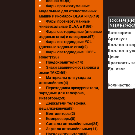
Ксенон HID(5)
Фары противотуманные
модельные для отечественных
машин и иномарок DLAA и KS(19)
СКОТЧ ДВ
Фары противотуманные
УПАКОВК
универсальные DLAA и KS(6)
Фары светодиодные (дневные
Категория:
ходовые огни) и площадки.(67)
Артикул:
Фары светодиодные YCL
Кол.-во в ко
(дневные ходовые огни)(2)
Кол.-во в уп
Фары светодиодные ''OFF -
Цена:
Road''(128)
Предохранители(14)
Кратность за
Знаки аварийной остановки и
Ед. изм:
знаки ТАКСИ(9)
Материалы для ухода за
автомобилем(4)
Количество:
Переходники прикуриватели,
зарядные для телефона,
инверторы(53)
Держатели телефона,
вешалки-крючки(5)
Вентиляторы(2)
Компрессоры(8)
Сигналы автомобильные(24)
Зеркала автомобильные(11)
Насадки глушителя(38)