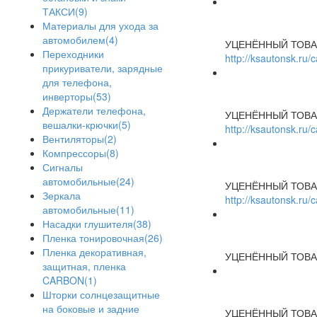
ТАКСИ(9)
Материалы для ухода за
автомобилем(4)
УЦЕНЁННЫЙ ТОВА
Переходники
http://ksautonsk.ru
прикуриватели, зарядные
для телефона,
инверторы(53)
Держатели телефона,
УЦЕНЁННЫЙ ТОВА
вешалки-крючки(5)
http://ksautonsk.ru
Вентиляторы(2)
Компрессоры(8)
Сигналы
автомобильные(24)
УЦЕНЁННЫЙ ТОВА
Зеркала
http://ksautonsk.ru
автомобильные(11)
Насадки глушителя(38)
Пленка тонировочная(26)
Пленка декоративная,
УЦЕНЁННЫЙ ТОВА
защитная, пленка
CARBON(1)
Шторки солнцезащитные
на боковые и задние
УЦЕНЁННЫЙ ТОВА