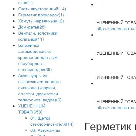
окна(1)
Скотч двусторонний(14)
Герметик прокладок(1)
Хомуты червячные(12)
УЦЕНЁННЫЙ ТОВА
Домкраты(28)
http://ksautonsk.ru
Вентили, золотники,
колпачки(11)
Багажники
автомобильные,
УЦЕНЁННЫЙ ТОВА
крепления для лыж,
сноубордов,
велосипедов(39)
Аксессуары из
УЦЕНЁННЫЙ ТОВА
высококачественного
силикона (коврики,
оплетки, держатели
телефонов, ведра)(6)
УЦЕНЁННЫЙ ТОВА
УЦЕНЁННЫЙ
http://ksautonsk.ru/
ТОВАР(658)
01. Щетки
Герметик 
стеклоочистителя(14)
03. Автолампы