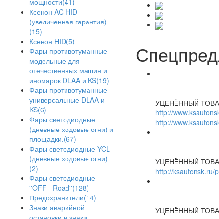
мощности(41)
Ксенон AC HID
(увеличенная гарантия)
(15)
Ксенон HID(5)
Спецпред
Фары противотуманные
модельные для
отечественных машин и
иномарок DLAA и KS(19)
Фары противотуманные
универсальные DLAA и
УЦЕНЁННЫЙ ТОВА
KS(6)
http://www.ksautonsk
Фары светодиодные
http://www.ksautonsk
(дневные ходовые огни) и
площадки.(67)
Фары светодиодные YCL
(дневные ходовые огни)
УЦЕНЁННЫЙ ТОВА
(2)
http://ksautonsk.ru/
Фары светодиодные
''OFF - Road''(128)
Предохранители(14)
Знаки аварийной
УЦЕНЁННЫЙ ТОВА
остановки и знаки