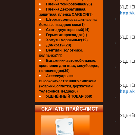
Пленка тонировочная(26)
УЦЕНЁ
Пленка декоративная,
http://
защитная, пленка CARBON(1)
Шторки солнцезащитные на
боковые и задние окна(1)
Скотч двусторонний(14)
Герметик прокладок(1)
УЦЕНЁ
Хомуты червячные(12)
Домкраты(28)
Вентили, золотники,
колпачки(11)
Багажники автомобильные,
УЦЕНЁ
крепления для лыж, сноубордов,
велосипедов(39)
Аксессуары из
высококачественного силикона
УЦЕНЁ
(коврики, оплетки, держатели
http://
телефонов, ведра)(6)
УЦЕНЁННЫЙ ТОВАР(658)
СКАЧАТЬ ПРАЙС-ЛИСТ
УЦЕНЁ