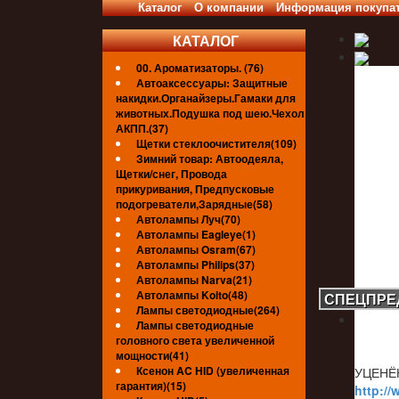
Каталог
О компании
Информация покупа
КАТАЛОГ
00. Ароматизаторы. (76)
Автоаксессуары: Защитные
накидки.Органайзеры.Гамаки для
животных.Подушка под шею.Чехол
АКПП.(37)
Щетки стеклоочистителя(109)
Зимний товар: Автоодеяла,
Щетки/снег, Провода
прикуривания, Предпусковые
подогреватели,Зарядные(58)
Автолампы Луч(70)
Автолампы Eagleye(1)
Автолампы Osram(67)
Автолампы Philips(37)
Автолампы Narva(21)
Автолампы Koito(48)
СПЕЦПРЕ
Лампы светодиодные(264)
Лампы светодиодные
головного света увеличенной
мощности(41)
Ксенон AC HID (увеличенная
УЦЕНЁ
гарантия)(15)
http://