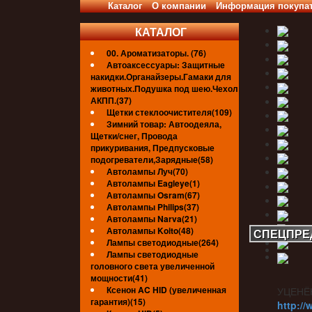
Каталог
О компании
Информация покупа
КАТАЛОГ
00. Ароматизаторы. (76)
Автоаксессуары: Защитные
накидки.Органайзеры.Гамаки для
животных.Подушка под шею.Чехол
АКПП.(37)
Щетки стеклоочистителя(109)
Зимний товар: Автоодеяла,
Щетки/снег, Провода
прикуривания, Предпусковые
подогреватели,Зарядные(58)
Автолампы Луч(70)
Автолампы Eagleye(1)
Автолампы Osram(67)
Автолампы Philips(37)
Автолампы Narva(21)
Автолампы Koito(48)
СПЕЦПРЕ
Лампы светодиодные(264)
Лампы светодиодные
головного света увеличенной
мощности(41)
Ксенон AC HID (увеличенная
УЦЕНЁ
гарантия)(15)
http://