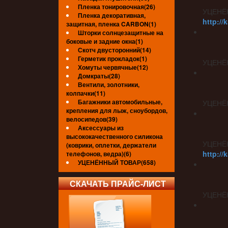
Пленка тонировочная(26)
УЦЕНЁ
Пленка декоративная,
http://
защитная, пленка CARBON(1)
Шторки солнцезащитные на
боковые и задние окна(1)
Скотч двусторонний(14)
Герметик прокладок(1)
УЦЕНЁ
Хомуты червячные(12)
Домкраты(28)
Вентили, золотники,
колпачки(11)
Багажники автомобильные,
УЦЕНЁ
крепления для лыж, сноубордов,
велосипедов(39)
Аксессуары из
высококачественного силикона
УЦЕНЁ
(коврики, оплетки, держатели
http://
телефонов, ведра)(6)
УЦЕНЁННЫЙ ТОВАР(658)
СКАЧАТЬ ПРАЙС-ЛИСТ
УЦЕНЁ