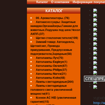
Каталог
О компании
Информация покупа
КАТАЛОГ
00. Ароматизаторы. (76)
Автоаксессуары: Защитные
накидки.Органайзеры.Гамаки для
животных.Подушка под шею.Чехол
АКПП.(37)
Щетки стеклоочистителя(109)
Зимний товар: Автоодеяла,
Щетки/снег, Провода
прикуривания, Предпусковые
подогреватели,Зарядные(58)
Автолампы Луч(70)
Автолампы Eagleye(1)
Автолампы Osram(67)
Автолампы Philips(37)
Автолампы Narva(21)
Автолампы Koito(48)
СПЕЦПРЕ
Лампы светодиодные(264)
Лампы светодиодные
головного света увеличенной
мощности(41)
Ксенон AC HID (увеличенная
УЦЕНЁ
гарантия)(15)
http://