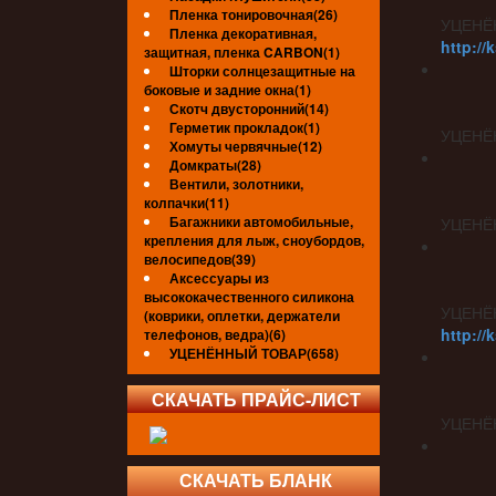
Пленка тонировочная(26)
УЦЕНЁ
Пленка декоративная,
http://
защитная, пленка CARBON(1)
Шторки солнцезащитные на
боковые и задние окна(1)
Скотч двусторонний(14)
Герметик прокладок(1)
УЦЕНЁ
Хомуты червячные(12)
Домкраты(28)
Вентили, золотники,
колпачки(11)
Багажники автомобильные,
УЦЕНЁ
крепления для лыж, сноубордов,
велосипедов(39)
Аксессуары из
высококачественного силикона
УЦЕНЁ
(коврики, оплетки, держатели
http://
телефонов, ведра)(6)
УЦЕНЁННЫЙ ТОВАР(658)
СКАЧАТЬ ПРАЙС-ЛИСТ
УЦЕНЁ
СКАЧАТЬ БЛАНК