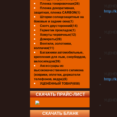
Пленка тонировочная(26)
УЦЕНЁ
Пленка декоративная,
http://
защитная, пленка CARBON(1)
Шторки солнцезащитные на
боковые и задние окна(1)
Скотч двусторонний(14)
Герметик прокладок(1)
УЦЕНЁ
Хомуты червячные(12)
Домкраты(28)
Вентили, золотники,
колпачки(11)
Багажники автомобильные,
УЦЕНЁ
крепления для лыж, сноубордов,
велосипедов(39)
Аксессуары из
высококачественного силикона
УЦЕНЁ
(коврики, оплетки, держатели
http://
телефонов, ведра)(6)
УЦЕНЁННЫЙ ТОВАР(658)
СКАЧАТЬ ПРАЙС-ЛИСТ
УЦЕНЁ
СКАЧАТЬ БЛАНК