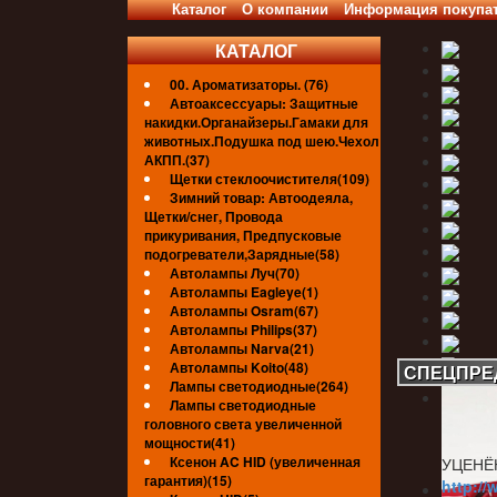
Каталог
О компании
Информация покупа
КАТАЛОГ
00. Ароматизаторы. (76)
Автоаксессуары: Защитные
накидки.Органайзеры.Гамаки для
животных.Подушка под шею.Чехол
АКПП.(37)
Щетки стеклоочистителя(109)
Зимний товар: Автоодеяла,
Щетки/снег, Провода
прикуривания, Предпусковые
подогреватели,Зарядные(58)
Автолампы Луч(70)
Автолампы Eagleye(1)
Автолампы Osram(67)
Автолампы Philips(37)
Автолампы Narva(21)
Автолампы Koito(48)
СПЕЦПРЕ
Лампы светодиодные(264)
Лампы светодиодные
головного света увеличенной
мощности(41)
Ксенон AC HID (увеличенная
УЦЕНЁ
гарантия)(15)
http://