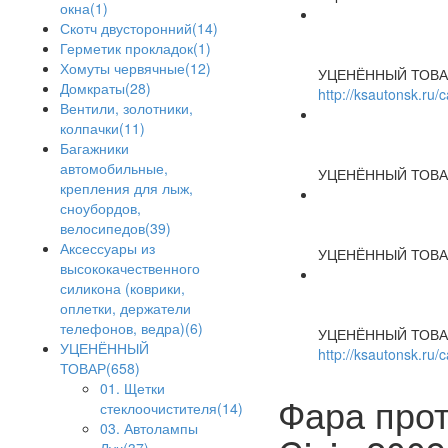
окна(1)
Скотч двусторонний(14)
Герметик прокладок(1)
Хомуты червячные(12)
УЦЕНЁННЫЙ ТОВА
Домкраты(28)
http://ksautonsk.ru
Вентили, золотники,
колпачки(11)
Багажники
автомобильные,
УЦЕНЁННЫЙ ТОВА
крепления для лыж,
сноубордов,
велосипедов(39)
Аксессуары из
УЦЕНЁННЫЙ ТОВА
высококачественного
силикона (коврики,
оплетки, держатели
телефонов, ведра)(6)
УЦЕНЁННЫЙ ТОВА
УЦЕНЁННЫЙ
http://ksautonsk.ru/
ТОВАР(658)
01. Щетки
Фара про
стеклоочистителя(14)
03. Автолампы