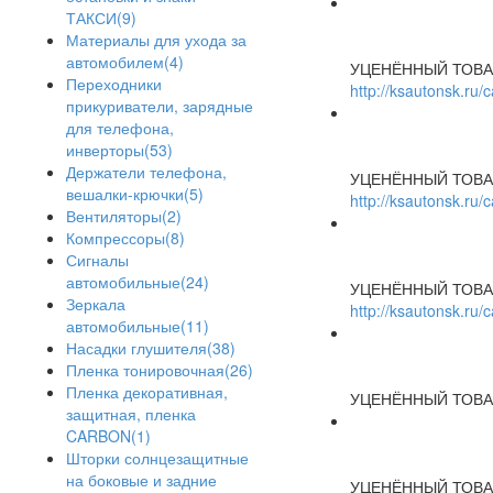
ТАКСИ(9)
Материалы для ухода за
автомобилем(4)
УЦЕНЁННЫЙ ТОВА
Переходники
http://ksautonsk.ru
прикуриватели, зарядные
для телефона,
инверторы(53)
Держатели телефона,
УЦЕНЁННЫЙ ТОВА
вешалки-крючки(5)
http://ksautonsk.ru
Вентиляторы(2)
Компрессоры(8)
Сигналы
автомобильные(24)
УЦЕНЁННЫЙ ТОВА
Зеркала
http://ksautonsk.ru
автомобильные(11)
Насадки глушителя(38)
Пленка тонировочная(26)
Пленка декоративная,
УЦЕНЁННЫЙ ТОВА
защитная, пленка
CARBON(1)
Шторки солнцезащитные
на боковые и задние
УЦЕНЁННЫЙ ТОВА