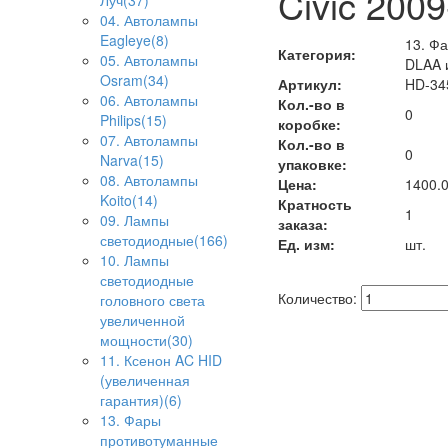
Civic 200
Луч(37)
04. Автолампы
Eagleye(8)
13. Ф
Категория:
05. Автолампы
DLAA 
Osram(34)
Артикул:
HD-34
06. Автолампы
Кол.-во в
0
Philips(15)
коробке:
07. Автолампы
Кол.-во в
0
Narva(15)
упаковке:
08. Автолампы
Цена:
1400.
Koito(14)
Кратность
1
09. Лампы
заказа:
светодиодные(166)
Ед. изм:
шт.
10. Лампы
светодиодные
Количество:
головного света
увеличенной
мощности(30)
11. Ксенон AC HID
(увеличенная
гарантия)(6)
13. Фары
противотуманные