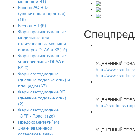
мощности(41)
Ксенон AC HID
(увеличенная гарантия)
(15)
Ксенон HID(5)
Спецпред
Фары противотуманные
модельные для
отечественных машин и
иномарок DLAA и KS(19)
Фары противотуманные
универсальные DLAA и
УЦЕНЁННЫЙ ТОВА
KS(6)
http://www.ksautonsk
Фары светодиодные
http://www.ksautonsk
(дневные ходовые огни) и
площадки.(67)
Фары светодиодные YCL
(дневные ходовые огни)
УЦЕНЁННЫЙ ТОВА
(2)
http://ksautonsk.ru/
Фары светодиодные
''OFF - Road''(128)
Предохранители(14)
Знаки аварийной
УЦЕНЁННЫЙ ТОВА
остановки и знаки