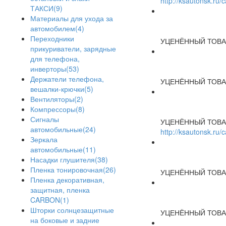
http://ksautonsk.ru
ТАКСИ(9)
Материалы для ухода за
автомобилем(4)
Переходники
УЦЕНЁННЫЙ ТОВА
прикуриватели, зарядные
для телефона,
инверторы(53)
Держатели телефона,
УЦЕНЁННЫЙ ТОВА
вешалки-крючки(5)
Вентиляторы(2)
Компрессоры(8)
Сигналы
УЦЕНЁННЫЙ ТОВА
автомобильные(24)
http://ksautonsk.ru
Зеркала
автомобильные(11)
Насадки глушителя(38)
Пленка тонировочная(26)
УЦЕНЁННЫЙ ТОВА
Пленка декоративная,
защитная, пленка
CARBON(1)
Шторки солнцезащитные
УЦЕНЁННЫЙ ТОВА
на боковые и задние