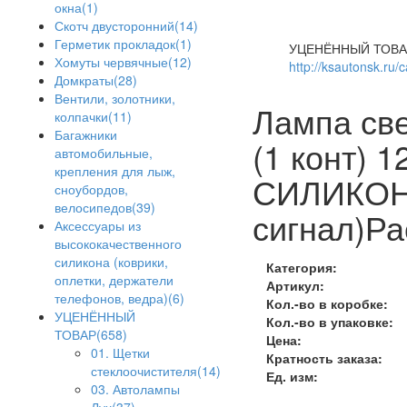
окна(1)
Скотч двусторонний(14)
Герметик прокладок(1)
УЦЕНЁННЫЙ ТОВА
Хомуты червячные(12)
http://ksautonsk.ru/
Домкраты(28)
Вентили, золотники,
Лампа св
колпачки(11)
Багажники
(1 конт) 
автомобильные,
крепления для лыж,
СИЛИКОН,
сноубордов,
велосипедов(39)
сигнал)Р
Аксессуары из
высококачественного
силикона (коврики,
Категория:
оплетки, держатели
Артикул:
телефонов, ведра)(6)
Кол.-во в коробке:
УЦЕНЁННЫЙ
Кол.-во в упаковке:
ТОВАР(658)
Цена:
01. Щетки
Кратность заказа:
стеклоочистителя(14)
Ед. изм:
03. Автолампы