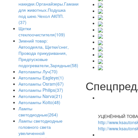
накидки.Органайзеры.Гамаки
для животных.Подушка
под шею.Чехол АКПП.
(37)
Щетки
стеклоочистителя(109)
Зимний товар:
Автоодеяла, Щетки/снег,
Провода прикуривания,
Предпусковые
подогреватели,Зарядные(58)
Автолампы Луч(70)
Автолампы Eagleye(1)
Спецпред
Автолампы Osram(67)
Автолампы Philips(37)
Автолампы Narva(21)
Автолампы Koito(48)
Лампы
светодиодные(264)
УЦЕНЁННЫЙ ТОВА
Лампы светодиодные
http://www.ksautonsk
головного света
http://www.ksautonsk
увеличенной