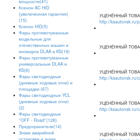
мощности(41)
Ксенон AC HID
(увеличенная гарантия)
УЦЕНЁННЫЙ ТОВА
(15)
http://ksautonsk.ru/
Ксенон HID(5)
Фары противотуманные
модельные для
отечественных машин и
УЦЕНЁННЫЙ ТОВА
иномарок DLAA и KS(19)
Фары противотуманные
универсальные DLAA и
KS(6)
УЦЕНЁННЫЙ ТОВА
Фары светодиодные
http://ksautonsk.ru
(дневные ходовые огни) и
площадки.(67)
Фары светодиодные YCL
(дневные ходовые огни)
УЦЕНЁННЫЙ ТОВА
(2)
http://ksautonsk.ru
Фары светодиодные
''OFF - Road''(128)
Предохранители(14)
Знаки аварийной
УЦЕНЁННЫЙ ТОВА
остановки и знаки