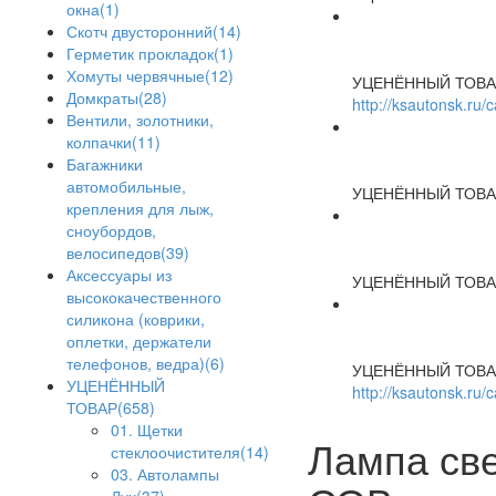
окна(1)
Скотч двусторонний(14)
Герметик прокладок(1)
Хомуты червячные(12)
УЦЕНЁННЫЙ ТОВА
Домкраты(28)
http://ksautonsk.ru
Вентили, золотники,
колпачки(11)
Багажники
автомобильные,
УЦЕНЁННЫЙ ТОВА
крепления для лыж,
сноубордов,
велосипедов(39)
Аксессуары из
УЦЕНЁННЫЙ ТОВА
высококачественного
силикона (коврики,
оплетки, держатели
телефонов, ведра)(6)
УЦЕНЁННЫЙ ТОВА
УЦЕНЁННЫЙ
http://ksautonsk.ru/
ТОВАР(658)
01. Щетки
Лампа све
стеклоочистителя(14)
03. Автолампы