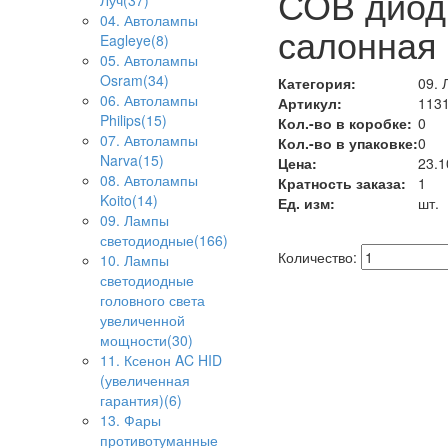
СОВ диод 
Луч(37)
04. Автолампы
салонная
Eagleye(8)
05. Автолампы
Osram(34)
Категория:
09. 
06. Автолампы
Артикул:
1131
Philips(15)
Кол.-во в коробке:
0
07. Автолампы
Кол.-во в упаковке:
0
Narva(15)
Цена:
23.1
08. Автолампы
Кратность заказа:
1
Koito(14)
Ед. изм:
шт.
09. Лампы
светодиодные(166)
Количество:
10. Лампы
светодиодные
головного света
увеличенной
мощности(30)
11. Ксенон AC HID
(увеличенная
гарантия)(6)
13. Фары
противотуманные