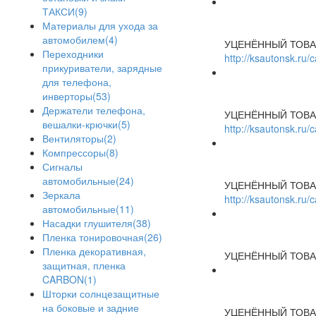
ТАКСИ(9)
Материалы для ухода за
автомобилем(4)
УЦЕНЁННЫЙ ТОВА
Переходники
http://ksautonsk.ru
прикуриватели, зарядные
для телефона,
инверторы(53)
Держатели телефона,
УЦЕНЁННЫЙ ТОВА
вешалки-крючки(5)
http://ksautonsk.ru
Вентиляторы(2)
Компрессоры(8)
Сигналы
автомобильные(24)
УЦЕНЁННЫЙ ТОВА
Зеркала
http://ksautonsk.ru
автомобильные(11)
Насадки глушителя(38)
Пленка тонировочная(26)
Пленка декоративная,
УЦЕНЁННЫЙ ТОВА
защитная, пленка
CARBON(1)
Шторки солнцезащитные
на боковые и задние
УЦЕНЁННЫЙ ТОВА