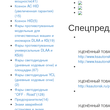
мощности(41)
Ксенон AC HID
(увеличенная гарантия)
(15)
Ксенон HID(5)
Спецпред
Фары противотуманные
модельные для
отечественных машин и
иномарок DLAA и KS(19)
Фары противотуманные
универсальные DLAA и
УЦЕНЁННЫЙ ТОВА
KS(6)
http://www.ksautonsk
Фары светодиодные
http://www.ksautonsk
(дневные ходовые огни) и
площадки.(67)
Фары светодиодные YCL
(дневные ходовые огни)
УЦЕНЁННЫЙ ТОВА
(2)
http://ksautonsk.ru/
Фары светодиодные
''OFF - Road''(128)
Предохранители(14)
Знаки аварийной
УЦЕНЁННЫЙ ТОВА
остановки и знаки