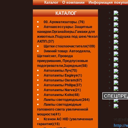
Каталог
О компании
Информация покупа
КАТАЛОГ
00. Ароматизаторы. (76)
Автоаксессуары: Защитные
накидки.Органайзеры.Гамаки для
животных.Подушка под шею.Чехол
АКПП.(37)
Щетки стеклоочистителя(109)
Зимний товар: Автоодеяла,
Щетки/снег, Провода
прикуривания, Предпусковые
подогреватели,Зарядные(58)
Автолампы Луч(70)
Автолампы Eagleye(1)
Автолампы Osram(67)
Автолампы Philips(37)
Автолампы Narva(21)
Автолампы Koito(48)
СПЕЦПРЕ
Лампы светодиодные(264)
Лампы светодиодные
головного света увеличенной
мощности(41)
Ксенон AC HID (увеличенная
УЦЕНЁ
гарантия)(15)
http://