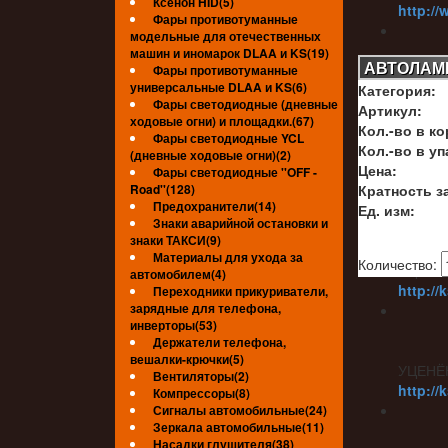
Ксенон HID(5)
http://
Фары противотуманные
модельные для отечественных
машин и иномарок DLAA и KS(19)
АВТОЛАМП
Фары противотуманные
универсальные DLAA и KS(6)
Категория:
УЦЕНЁ
Фары светодиодные (дневные
Артикул:
http://
ходовые огни) и площадки.(67)
Кол.-во в ко
Фары светодиодные YCL
Кол.-во в уп
(дневные ходовые огни)(2)
Цена:
Фары светодиодные ''OFF -
Road''(128)
Кратность за
УЦЕНЁ
Предохранители(14)
Ед. изм:
Знаки аварийной остановки и
знаки ТАКСИ(9)
Материалы для ухода за
Количество:
УЦЕНЁ
автомобилем(4)
http://
Переходники прикуриватели,
зарядные для телефона,
инверторы(53)
Держатели телефона,
вешалки-крючки(5)
УЦЕНЁ
Вентиляторы(2)
http://
Компрессоры(8)
Сигналы автомобильные(24)
Зеркала автомобильные(11)
Насадки глушителя(38)