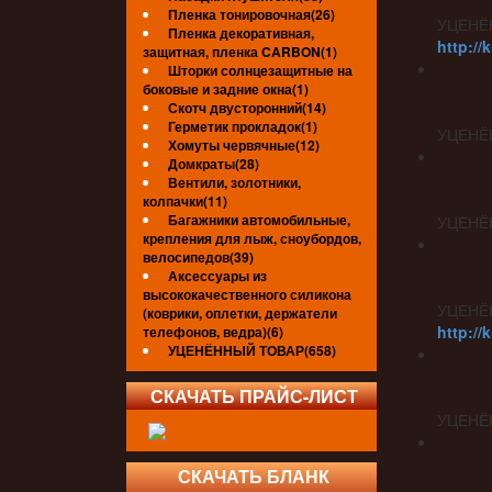
Пленка тонировочная(26)
УЦЕНЁ
Пленка декоративная,
http://
защитная, пленка CARBON(1)
Шторки солнцезащитные на
боковые и задние окна(1)
Скотч двусторонний(14)
Герметик прокладок(1)
УЦЕНЁ
Хомуты червячные(12)
Домкраты(28)
Вентили, золотники,
колпачки(11)
Багажники автомобильные,
УЦЕНЁ
крепления для лыж, сноубордов,
велосипедов(39)
Аксессуары из
высококачественного силикона
УЦЕНЁ
(коврики, оплетки, держатели
http://
телефонов, ведра)(6)
УЦЕНЁННЫЙ ТОВАР(658)
СКАЧАТЬ ПРАЙС-ЛИСТ
УЦЕНЁ
СКАЧАТЬ БЛАНК