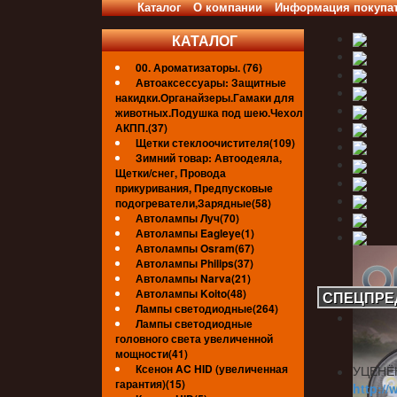
Каталог
О компании
Информация покупа
КАТАЛОГ
00. Ароматизаторы. (76)
Автоаксессуары: Защитные
накидки.Органайзеры.Гамаки для
животных.Подушка под шею.Чехол
АКПП.(37)
Щетки стеклоочистителя(109)
Зимний товар: Автоодеяла,
Щетки/снег, Провода
прикуривания, Предпусковые
подогреватели,Зарядные(58)
Автолампы Луч(70)
Автолампы Eagleye(1)
Автолампы Osram(67)
Автолампы Philips(37)
Автолампы Narva(21)
Автолампы Koito(48)
СПЕЦПРЕ
Лампы светодиодные(264)
Лампы светодиодные
головного света увеличенной
мощности(41)
Ксенон AC HID (увеличенная
УЦЕНЁ
гарантия)(15)
http://