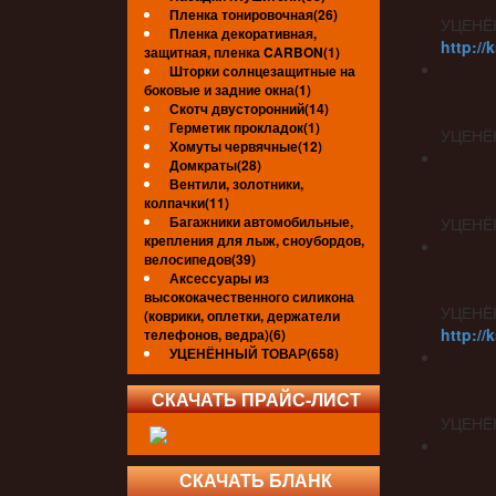
Пленка тонировочная(26)
УЦЕНЁ
Пленка декоративная,
http://
защитная, пленка CARBON(1)
Шторки солнцезащитные на
боковые и задние окна(1)
Скотч двусторонний(14)
Герметик прокладок(1)
УЦЕНЁ
Хомуты червячные(12)
Домкраты(28)
Вентили, золотники,
колпачки(11)
Багажники автомобильные,
УЦЕНЁ
крепления для лыж, сноубордов,
велосипедов(39)
Аксессуары из
высококачественного силикона
УЦЕНЁ
(коврики, оплетки, держатели
http://
телефонов, ведра)(6)
УЦЕНЁННЫЙ ТОВАР(658)
СКАЧАТЬ ПРАЙС-ЛИСТ
УЦЕНЁ
СКАЧАТЬ БЛАНК