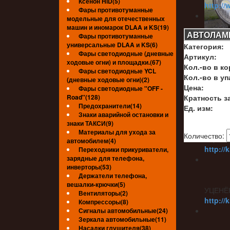
Ксенон HID(5)
http://
Фары противотуманные
модельные для отечественных
машин и иномарок DLAA и KS(19)
АВТОЛАМП
Фары противотуманные
универсальные DLAA и KS(6)
Категория:
УЦЕНЁ
Фары светодиодные (дневные
Артикул:
http://
ходовые огни) и площадки.(67)
Кол.-во в ко
Фары светодиодные YCL
Кол.-во в уп
(дневные ходовые огни)(2)
Цена:
Фары светодиодные ''OFF -
Road''(128)
Кратность за
УЦЕНЁ
Предохранители(14)
Ед. изм:
Знаки аварийной остановки и
знаки ТАКСИ(9)
Материалы для ухода за
Количество:
УЦЕНЁ
автомобилем(4)
http://
Переходники прикуриватели,
зарядные для телефона,
инверторы(53)
Держатели телефона,
вешалки-крючки(5)
УЦЕНЁ
Вентиляторы(2)
http://
Компрессоры(8)
Сигналы автомобильные(24)
Зеркала автомобильные(11)
Насадки глушителя(38)