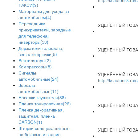
http://ksautonsk.ru
ТАКСИ(9)
Материалы для ухода за
автомобилем(4)
Переходники
УЦЕНЁННЫЙ ТОВА
прикуриватели, зарядные
для телефона,
инверторы(53)
Держатели телефона,
УЦЕНЁННЫЙ ТОВА
вешалки-крючки(5)
Вентиляторы(2)
Компрессоры(8)
Сигналы
УЦЕНЁННЫЙ ТОВА
автомобильные(24)
http://ksautonsk.ru
Зеркала
автомобильные(11)
Насадки глушителя(38)
Пленка тонировочная(26)
УЦЕНЁННЫЙ ТОВА
Пленка декоративная,
защитная, пленка
CARBON(1)
Шторки солнцезащитные
УЦЕНЁННЫЙ ТОВА
на боковые и задние