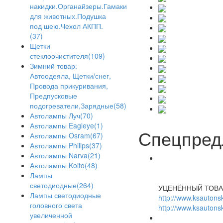
накидки.Органайзеры.Гамаки
для животных.Подушка
под шею.Чехол АКПП.
(37)
Щетки
стеклоочистителя(109)
Зимний товар:
Автоодеяла, Щетки/снег,
Провода прикуривания,
Предпусковые
подогреватели,Зарядные(58)
Автолампы Луч(70)
Автолампы Eagleye(1)
Спецпред
Автолампы Osram(67)
Автолампы Philips(37)
Автолампы Narva(21)
Автолампы Koito(48)
Лампы
светодиодные(264)
УЦЕНЁННЫЙ ТОВА
Лампы светодиодные
http://www.ksautonsk
головного света
http://www.ksautonsk
увеличенной