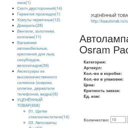
окна(1)
Скотч двусторонний(14)
Герметик прокладок(1)
УЦЕНЁННЫЙ ТОВА
Хомуты червячные(12)
http://ksautonsk.ru/
Домкраты(28)
Вентили, золотники,
Автолампа
колпачки(11)
Багажники
Osram Ра
автомобильные,
крепления для лыж,
сноубордов,
Категория:
велосипедов(39)
Артикул:
Аксессуары из
Кол.-во в коробке:
высококачественного
Кол.-во в упаковке:
силикона (коврики,
Цена:
оплетки, держатели
Кратность заказа:
телефонов, ведра)(6)
Ед. изм:
УЦЕНЁННЫЙ
ТОВАР(658)
01. Щетки
стеклоочистителя(14)
Количество:
03. Автолампы