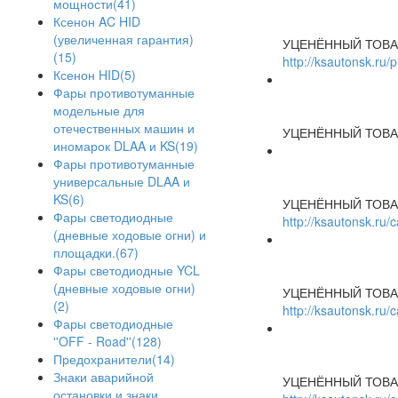
мощности(41)
Ксенон AC HID
(увеличенная гарантия)
УЦЕНЁННЫЙ ТОВА
(15)
http://ksautonsk.ru/
Ксенон HID(5)
Фары противотуманные
модельные для
отечественных машин и
УЦЕНЁННЫЙ ТОВА
иномарок DLAA и KS(19)
Фары противотуманные
универсальные DLAA и
KS(6)
УЦЕНЁННЫЙ ТОВА
Фары светодиодные
http://ksautonsk.ru
(дневные ходовые огни) и
площадки.(67)
Фары светодиодные YCL
(дневные ходовые огни)
УЦЕНЁННЫЙ ТОВА
(2)
http://ksautonsk.ru
Фары светодиодные
''OFF - Road''(128)
Предохранители(14)
Знаки аварийной
УЦЕНЁННЫЙ ТОВА
остановки и знаки